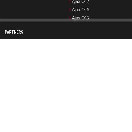
Ajax O17
Ajax O16
Ajax O15
PARTNERS
Newsifier
Pro Shots
Ajax.nl (officiële website)
Formule 1-nieuws
Cycling News
Wedden op Ajax
Op AjaxShowtime.com vind je dagelijks het laatste nieuws over
Ajax, Jong Ajax en de jeugdopleiding van Ajax. Ajax Showtime is
in de loop der jaren uitgegroeid tot een bekend platform in
Ajax-kringen. De nadruk ligt op het publiceren van actueel