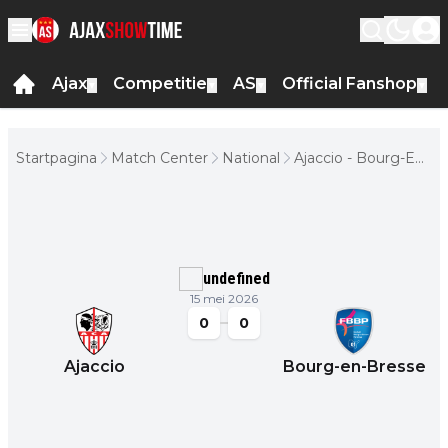
Ajax
Competitie
AS
Official Fanshop
▼
▼
▼
▼
Startpagina
Match Center
National
Ajaccio - Bourg-En-
Bresse
undefined
15 mei 2026
0
0
Ajaccio
Bourg-en-Bresse