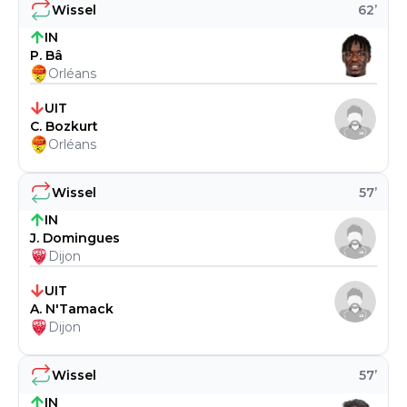
Wissel
62
’
IN
P. Bâ
Orléans
UIT
C. Bozkurt
Orléans
Wissel
57
’
IN
J. Domingues
Dijon
UIT
A. N'Tamack
Dijon
Wissel
57
’
IN