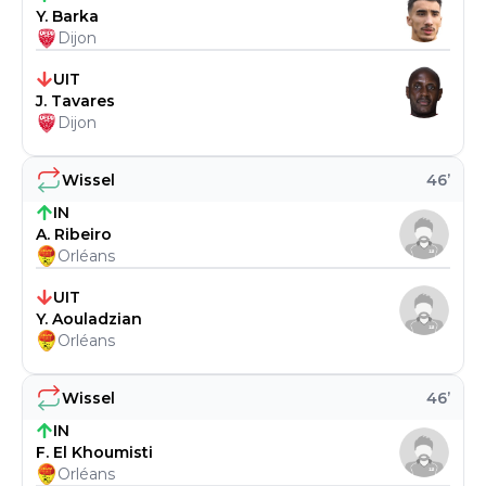
Y. Barka
Dijon
UIT
J. Tavares
Dijon
Wissel
46
’
IN
A. Ribeiro
Orléans
UIT
Y. Aouladzian
Orléans
Wissel
46
’
IN
F. El Khoumisti
Orléans