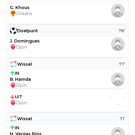
G. Khous
Orléans
Doelpunt
78
’
J. Domingues
Dijon
Wissel
77
’
IN
B. Hamda
Dijon
UIT
Dijon
Wissel
71
’
IN
H. Vargas Ríos