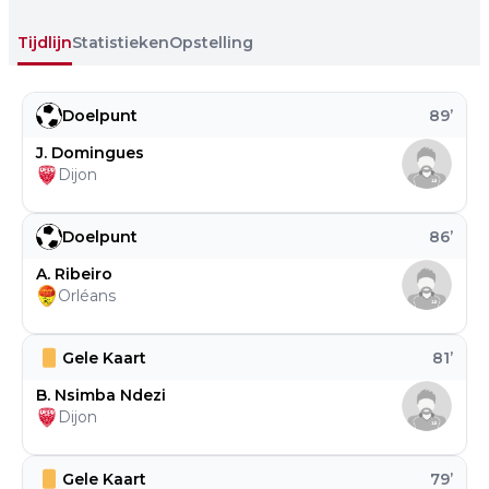
Tijdlijn
Statistieken
Opstelling
Doelpunt
89
’
J. Domingues
Dijon
Doelpunt
86
’
A. Ribeiro
Orléans
Gele Kaart
81
’
B. Nsimba Ndezi
Dijon
Gele Kaart
79
’