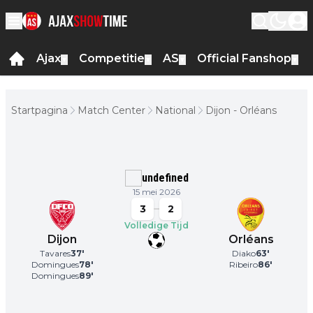
Ajax
Competitie
AS
Official Fanshop
▼
▼
▼
▼
Startpagina
Match Center
National
Dijon - Orléans
undefined
15 mei 2026
3
2
Volledige Tijd
Dijon
Orléans
Tavares
37
'
Diako
63
'
Domingues
78
'
Ribeiro
86
'
Domingues
89
'