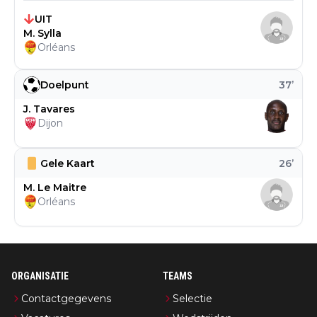
UIT
M. Sylla
Orléans
Doelpunt
37
’
J. Tavares
Dijon
Gele Kaart
26
’
M. Le Maitre
Orléans
ORGANISATIE
TEAMS
Contactgegevens
Selectie