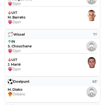
Dijon
UIT
M. Barreto
Dijon
Wissel
71
’
IN
S. Chouchane
Dijon
UIT
J. Marié
Dijon
Doelpunt
63
’
M. Diako
Orléans