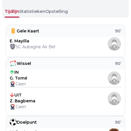
Tijdlijn
Statistieken
Opstelling
Gele Kaart
90
’
E. Mayilla
SC Aubagne Air Bel
Wissel
90
’
IN
G. Tomé
Caen
UIT
Z. Bagbema
Caen
Doelpunt
90
’