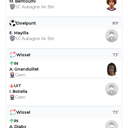
M. Bentoumi
SC Aubagne Air Bel
Doelpunt
89
’
E. Mayilla
SC Aubagne Air Bel
Wissel
73
’
IN
A. Gnanduillet
Caen
UIT
I. Botella
Caen
Wissel
73
’
IN
A. Diaby