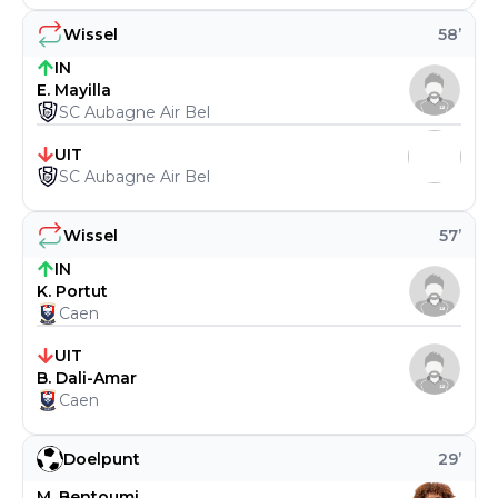
Wissel
58
’
IN
E. Mayilla
SC Aubagne Air Bel
UIT
SC Aubagne Air Bel
Wissel
57
’
IN
K. Portut
Caen
UIT
B. Dali-Amar
Caen
Doelpunt
29
’
M. Bentoumi