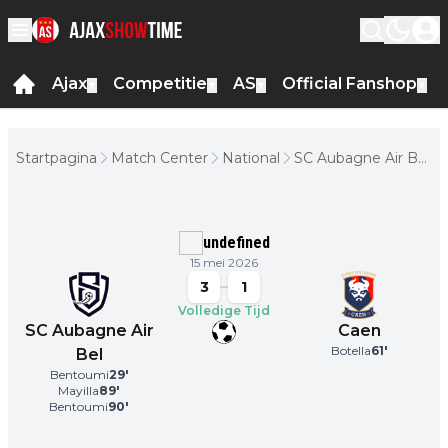
Ajax
Competitie
AS
Official Fanshop
▼
▼
▼
▼
Startpagina
Match Center
National
SC Aubagne Air Bel
- Caen
undefined
15 mei 2026
3
1
Volledige Tijd
SC Aubagne Air
Caen
Botella
61
'
Bel
Bentoumi
29
'
Mayilla
89
'
Bentoumi
90
'