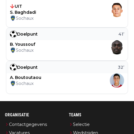
UIT
S. Baghdadi
Sochaux
Doelpunt
41
’
B. Youssouf
Sochaux
Doelpunt
32
’
A. Boutoutaou
Sochaux
ORGANISATIE
TEAMS
Contactgegevens
Selectie
Vacatures
Wedstrijden