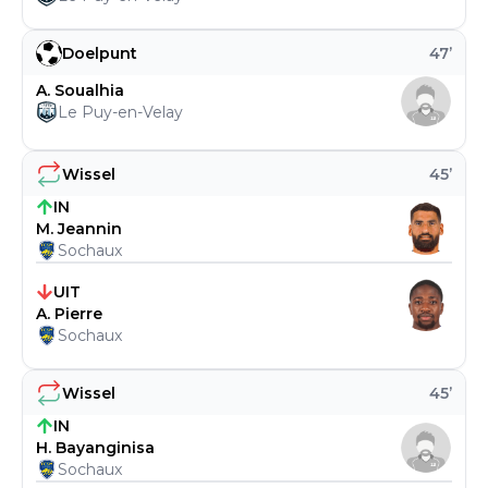
Doelpunt
47
’
A. Soualhia
Le Puy-en-Velay
Wissel
45
’
IN
M. Jeannin
Sochaux
UIT
A. Pierre
Sochaux
Wissel
45
’
IN
H. Bayanginisa
Sochaux