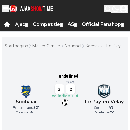
Ajax
Competitie
AS
Official Fanshop
▼
▼
▼
▼
Startpagina
Match Center
National
Sochaux - Le Puy-
En-Velay
undefined
15 mei 2026
2
2
Volledige Tijd
Sochaux
Le Puy-en-Velay
Boutoutaou
32
'
Soualhia
47
'
Youssouf
41
'
Adelaide
75
'