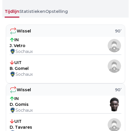
Tijdlijn
Statistieken
Opstelling
Wissel
90
’
IN
J. Vetro
Sochaux
UIT
B. Gomel
Sochaux
Wissel
90
’
IN
D. Gomis
Sochaux
UIT
D. Tavares