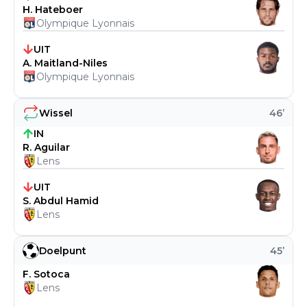
H. Hateboer
Olympique Lyonnais
UIT
A. Maitland-Niles
Olympique Lyonnais
Wissel
46
’
IN
R. Aguilar
Lens
UIT
S. Abdul Hamid
Lens
Doelpunt
45
’
F. Sotoca
Lens