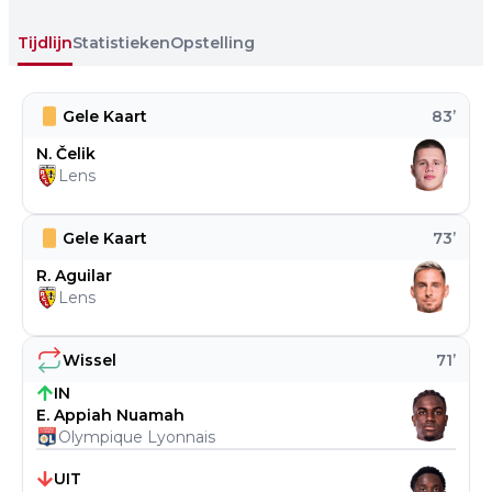
Tijdlijn
Statistieken
Opstelling
Gele Kaart
83
’
N. Čelik
Lens
Gele Kaart
73
’
R. Aguilar
Lens
Wissel
71
’
IN
E. Appiah Nuamah
Olympique Lyonnais
UIT