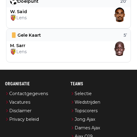
Doelpunt
20
’
W. Saïd
Lens
Gele Kaart
5
’
M. Sarr
Lens
ORGANISATIE
TEAMS
Contactgegevens
Selectie
Vacatures
Wedstrijden
Disclaimer
Topscorers
Privacy beleid
Jong Ajax
Dames Ajax
Ajax O19