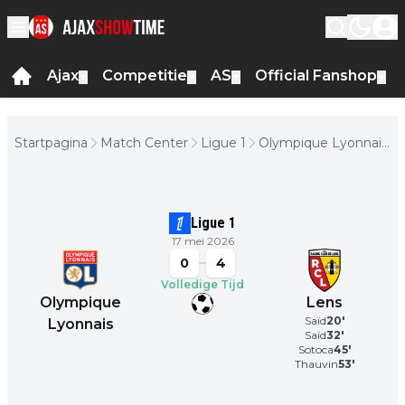
Ajax
Competitie
AS
Official Fanshop
▼
▼
▼
▼
Startpagina
Match Center
Ligue 1
Olympique Lyonnais
- Lens
Ligue 1
17 mei 2026
0
4
Volledige Tijd
Olympique
Lens
Saïd
20
'
Lyonnais
Saïd
32
'
Sotoca
45
'
Thauvin
53
'