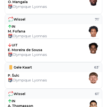
O. Mangala
Olympique Lyonnais
Wissel
71
’
IN
M. Fofana
Olympique Lyonnais
UIT
E. Moreira de Sousa
Olympique Lyonnais
Gele Kaart
63
’
P. Šulc
Olympique Lyonnais
Wissel
61
’
IN
A. Thomasson