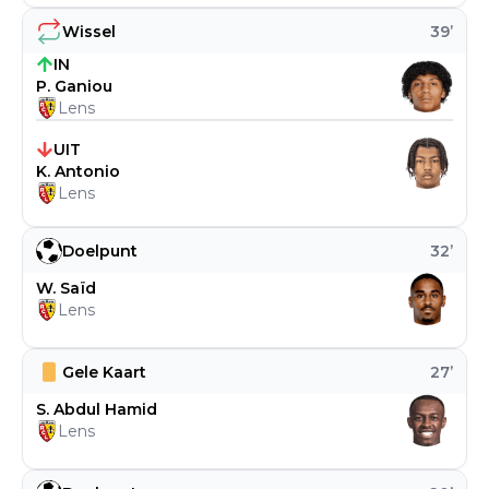
Wissel
39
’
IN
P. Ganiou
Lens
UIT
K. Antonio
Lens
Doelpunt
32
’
W. Saïd
Lens
Gele Kaart
27
’
S. Abdul Hamid
Lens