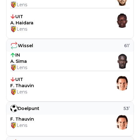
Lens
UIT
A. Haidara
Lens
Wissel
61
’
IN
A. Sima
Lens
UIT
F. Thauvin
Lens
Doelpunt
53
’
F. Thauvin
Lens