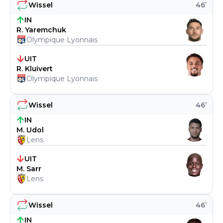
Wissel
46
’
IN
R. Yaremchuk
Olympique Lyonnais
UIT
R. Kluivert
Olympique Lyonnais
Wissel
46
’
IN
M. Udol
Lens
UIT
M. Sarr
Lens
Wissel
46
’
IN