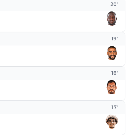
20
’
19
’
18
’
17
’