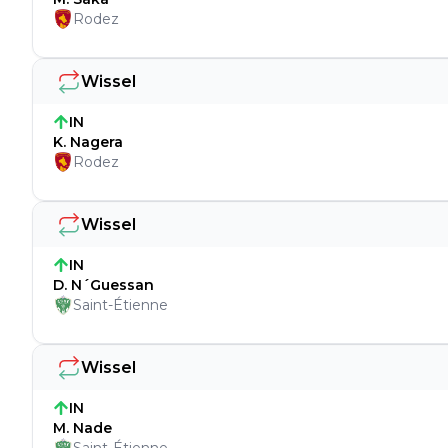
Rodez
Wissel
IN
K. Nagera
Rodez
Wissel
IN
D. N´Guessan
Saint-Étienne
Wissel
IN
M. Nade