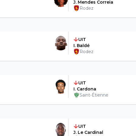
J. Mendes Correia
Rodez
UIT
I. Baldé
Rodez
UIT
I. Cardona
Saint-Étienne
UIT
J. Le Cardinal