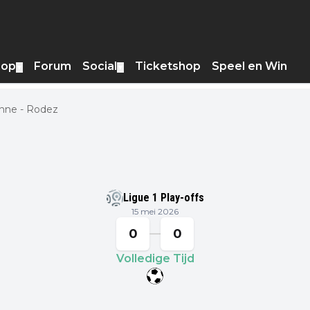
hop
Forum
Social
Ticketshop
Speel en Win
▼
▼
enne - Rodez
Ligue 1 Play-offs
15 mei 2026
0
0
Volledige Tijd