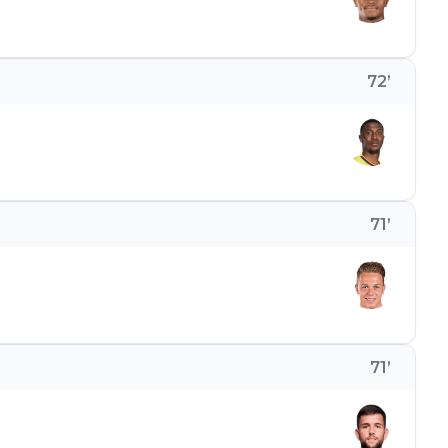
72
’
71
’
71
’