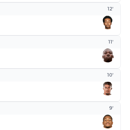
12
’
11
’
10
’
9
’