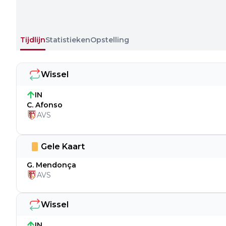
Tijdlijn
Statistieken
Opstelling
Wissel
IN
C. Afonso
AVS
Gele Kaart
G. Mendonça
AVS
Wissel
IN