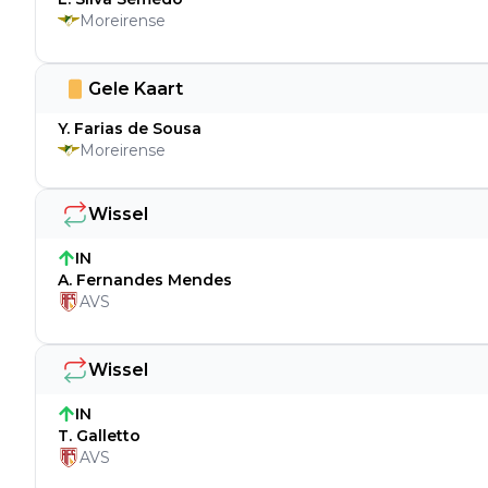
Moreirense
Gele Kaart
Y. Farias de Sousa
Moreirense
Wissel
IN
A. Fernandes Mendes
AVS
Wissel
IN
T. Galletto
AVS