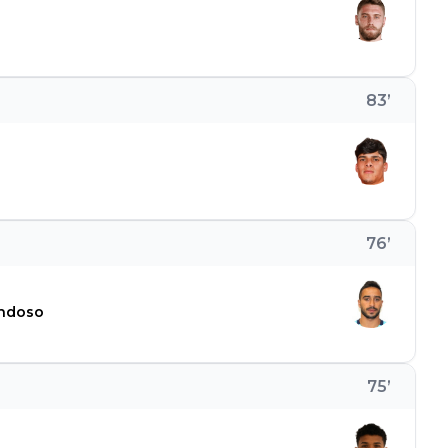
83
’
76
’
ondoso
75
’