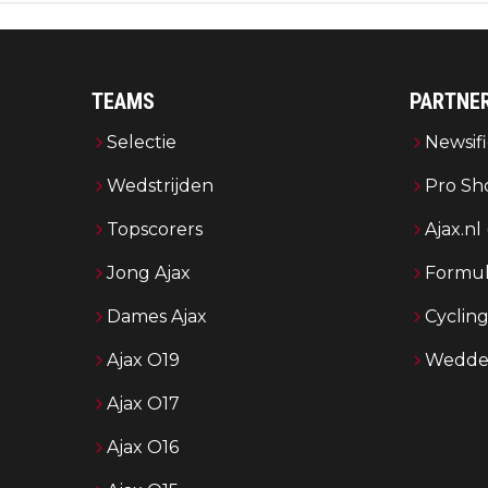
TEAMS
PARTNE
Selectie
Newsifi
Wedstrijden
Pro Sh
Topscorers
Ajax.nl
Jong Ajax
Formul
Dames Ajax
Cyclin
Ajax O19
Wedden
Ajax O17
Ajax O16