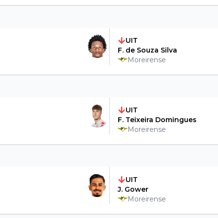
UIT
F. de Souza Silva
Moreirense
UIT
F. Teixeira Domingues
Moreirense
UIT
J. Gower
Moreirense