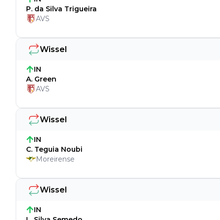
P. da Silva Trigueira
AVS
Wissel
IN
A. Green
AVS
Wissel
IN
C. Teguia Noubi
Moreirense
Wissel
IN
L. Silva Semedo