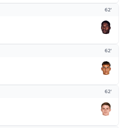
62
’
62
’
62
’