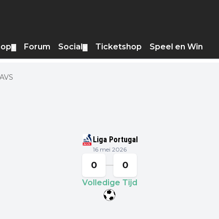
hop
Forum
Social
Ticketshop
Speel en Win
▼
▼
 AVS
Liga Portugal
16 mei 2026
0
0
Volledige Tijd