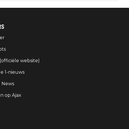
RS
er
ots
 (officiële website)
e 1-nieuws
g News
 op Ajax