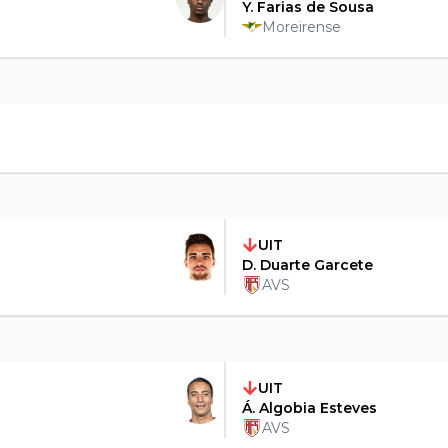
Y. Farias de Sousa
Moreirense
UIT
D. Duarte Garcete
AVS
UIT
Á. Algobia Esteves
AVS