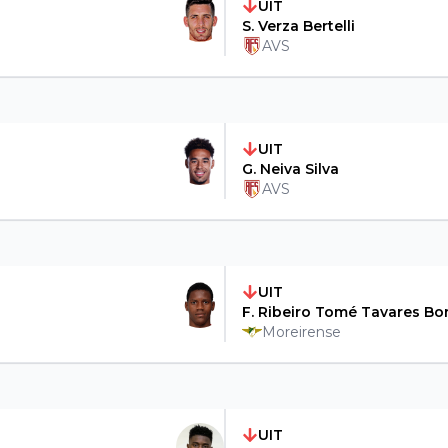
UIT
S. Verza Bertelli
AVS
UIT
G. Neiva Silva
AVS
UIT
F. Ribeiro Tomé Tavares B
Moreirense
UIT