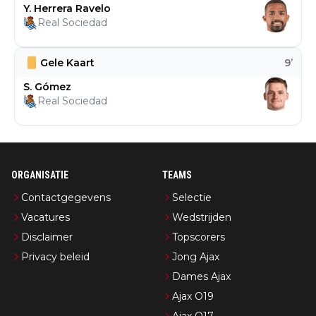
Y. Herrera Ravelo
Real Sociedad
Gele Kaart
9
’
S. Gómez
Real Sociedad
ORGANISATIE
TEAMS
Contactgegevens
Selectie
Vacatures
Wedstrijden
Disclaimer
Topscorers
Privacy beleid
Jong Ajax
Dames Ajax
Ajax O19