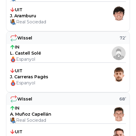
UIT
J. Aramburu
Real Sociedad
Wissel
72
’
IN
L. Castell Solé
Espanyol
UIT
J. Carreras Pagès
Espanyol
Wissel
68
’
IN
A. Muñoz Capellán
Real Sociedad
UIT