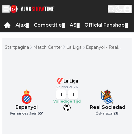
Ajax
Competitie
AS
Official Fanshop
▼
▼
▼
▼
Startpagina
Match Center
La Liga
Espanyol - Real
Sociedad
La Liga
23 mei 2026
1
1
Volledige Tijd
Espanyol
Real Sociedad
Fernández Jaén
65
'
Óskarsson
28
'