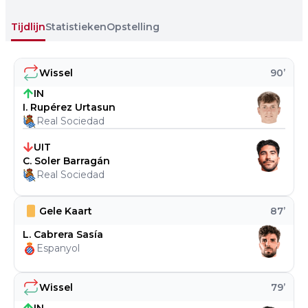
Tijdlijn
Statistieken
Opstelling
Wissel
90
’
IN
I. Rupérez Urtasun
Real Sociedad
UIT
C. Soler Barragán
Real Sociedad
Gele Kaart
87
’
L. Cabrera Sasía
Espanyol
Wissel
79
’