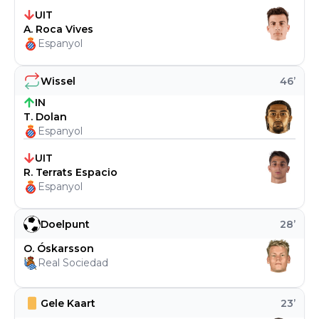
UIT
A. Roca Vives
Espanyol
Wissel
46
’
IN
T. Dolan
Espanyol
UIT
R. Terrats Espacio
Espanyol
Doelpunt
28
’
O. Óskarsson
Real Sociedad
Gele Kaart
23
’