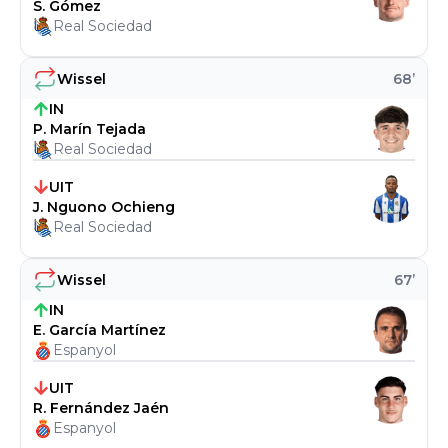
S. Gómez
Real Sociedad
Wissel
68
’
IN
P. Marín Tejada
Real Sociedad
UIT
J. Nguono Ochieng
Real Sociedad
Wissel
67
’
IN
E. García Martínez
Espanyol
UIT
R. Fernández Jaén
Espanyol