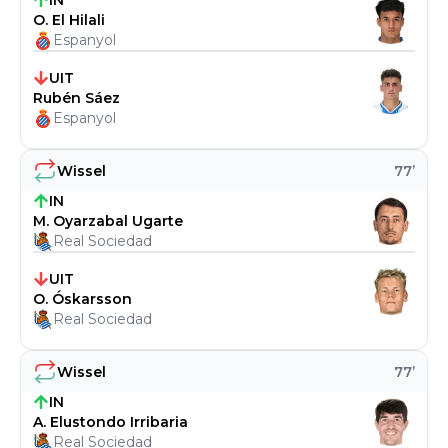
IN
O. El Hilali
Espanyol
UIT
Rubén Sáez
Espanyol
Wissel
77
’
IN
M. Oyarzabal Ugarte
Real Sociedad
UIT
O. Óskarsson
Real Sociedad
Wissel
77
’
IN
A. Elustondo Irribaria
Real Sociedad