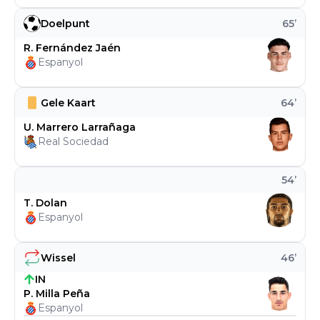
Doelpunt
65
’
R. Fernández Jaén
Espanyol
Gele Kaart
64
’
U. Marrero Larrañaga
Real Sociedad
54
’
T. Dolan
Espanyol
Wissel
46
’
IN
P. Milla Peña
Espanyol