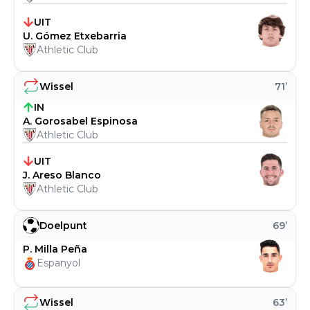
UIT
U. Gómez Etxebarria
Athletic Club
Wissel
71
’
IN
A. Gorosabel Espinosa
Athletic Club
UIT
J. Areso Blanco
Athletic Club
Doelpunt
69
’
P. Milla Peña
Espanyol
Wissel
63
’