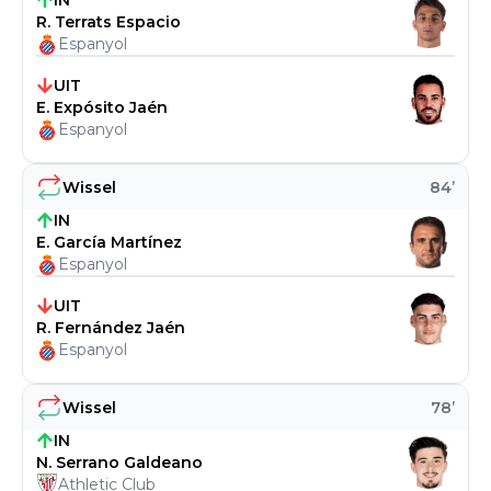
IN
R. Terrats Espacio
Espanyol
UIT
E. Expósito Jaén
Espanyol
Wissel
84
’
IN
E. García Martínez
Espanyol
UIT
R. Fernández Jaén
Espanyol
Wissel
78
’
IN
N. Serrano Galdeano
Athletic Club