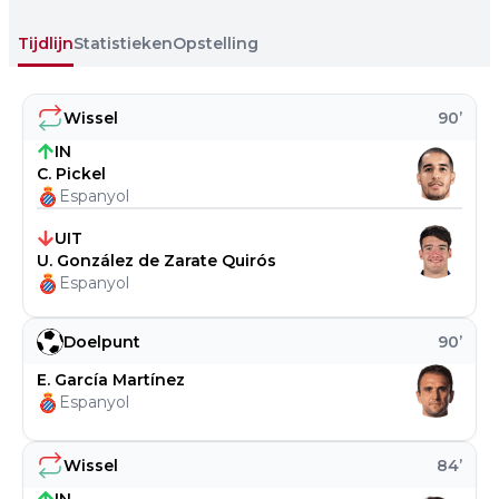
Tijdlijn
Statistieken
Opstelling
Wissel
90
’
IN
C. Pickel
Espanyol
UIT
U. González de Zarate Quirós
Espanyol
Doelpunt
90
’
E. García Martínez
Espanyol
Wissel
84
’