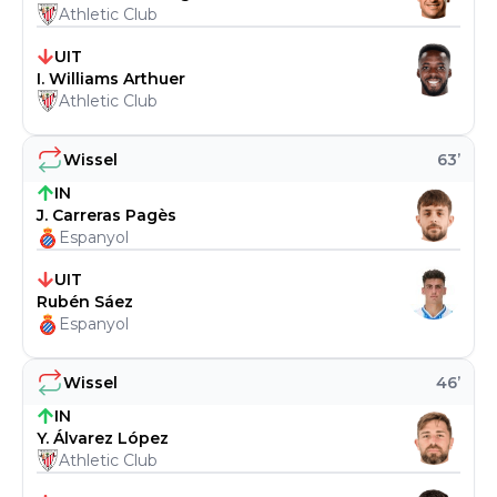
Athletic Club
UIT
I. Williams Arthuer
Athletic Club
Wissel
63
’
IN
J. Carreras Pagès
Espanyol
UIT
Rubén Sáez
Espanyol
Wissel
46
’
IN
Y. Álvarez López
Athletic Club