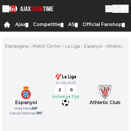
Ajax
Competitie
AS
Official Fanshop
▼
▼
▼
▼
Startpagina
Match Center
La Liga
Espanyol - Athletic
Club
La Liga
13 mei 2026
2
0
Volledige Tijd
Espanyol
Athletic Club
Milla Peña
69
'
García Martínez
90
'