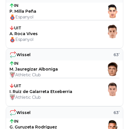
IN
P. Milla Peña
Espanyol
UIT
A. Roca Vives
Espanyol
Wissel
63
’
IN
M. Jauregizar Alboniga
Athletic Club
UIT
I. Ruiz de Galarreta Etxeberria
Athletic Club
Wissel
63
’
IN
G. Guruzeta Rodríguez