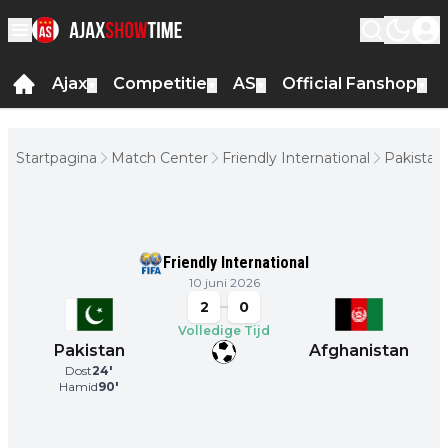
Ajax
Competitie
AS
Official Fanshop
▼
▼
▼
▼
Startpagina
Match Center
Friendly International
Pakistan 
Afghanis
Friendly International
10 juni 2026
2
0
Volledige Tijd
Pakistan
Afghanistan
Dost
24
'
Hamid
90
'