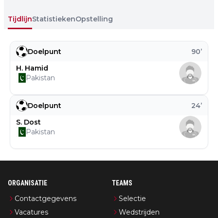
Tijdlijn
Statistieken
Opstelling
Doelpunt
90
’
H. Hamid
Pakistan
Doelpunt
24
’
S. Dost
Pakistan
ORGANISATIE
TEAMS
Contactgegevens
Selectie
Vacatures
Wedstrijden