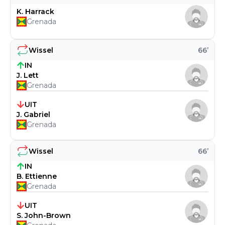
K. Harrack
Grenada
Wissel
66
’
IN
J. Lett
Grenada
UIT
J. Gabriel
Grenada
Wissel
66
’
IN
B. Ettienne
Grenada
UIT
S. John-Brown