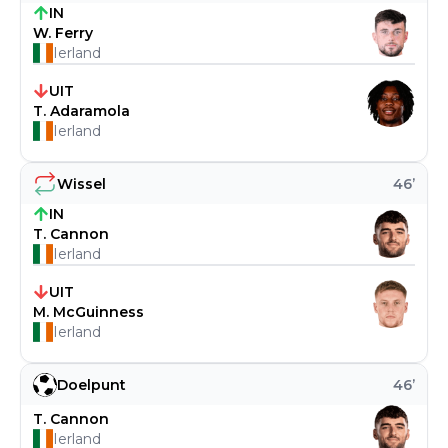
IN
W. Ferry
Ierland
UIT
T. Adaramola
Ierland
Wissel
46
’
IN
T. Cannon
Ierland
UIT
M. McGuinness
Ierland
Doelpunt
46
’
T. Cannon
Ierland