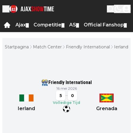
Ajax
Competitie
AS
Official Fanshop
▼
▼
▼
▼
Startpagina
Match Center
Friendly International
Ierland -
Grenada
Friendly International
16 mei 2026
5
0
Volledige Tijd
Ierland
Grenada