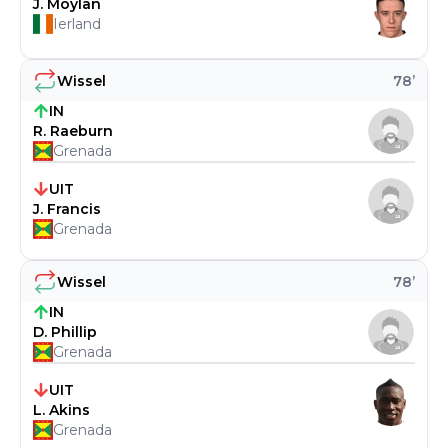
J. Moylan
Ierland
Wissel
78
’
IN
R. Raeburn
Grenada
UIT
J. Francis
Grenada
Wissel
78
’
IN
D. Phillip
Grenada
UIT
L. Akins
Grenada