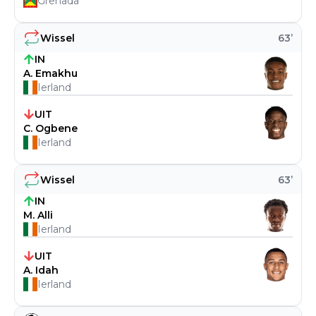
Grenada
Wissel
63
’
IN
A. Emakhu
Ierland
UIT
C. Ogbene
Ierland
Wissel
63
’
IN
M. Alli
Ierland
UIT
A. Idah
Ierland