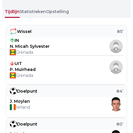
Tijdlijn
Statistieken
Opstelling
Wissel
85
’
IN
N. Micah Sylvester
Grenada
UIT
P. Muirhead
Grenada
Doelpunt
84
’
J. Moylan
Ierland
Doelpunt
80
’