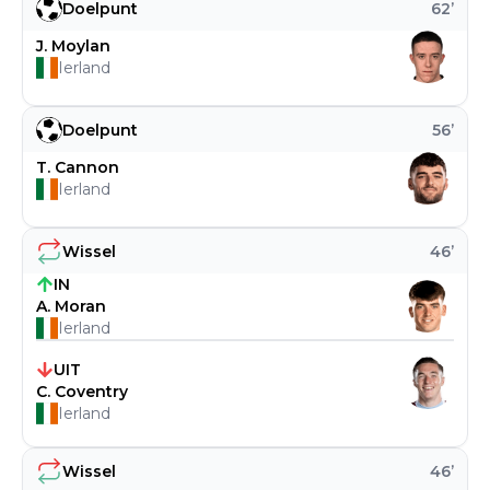
Doelpunt
62
’
J. Moylan
Ierland
Doelpunt
56
’
T. Cannon
Ierland
Wissel
46
’
IN
A. Moran
Ierland
UIT
C. Coventry
Ierland
Wissel
46
’