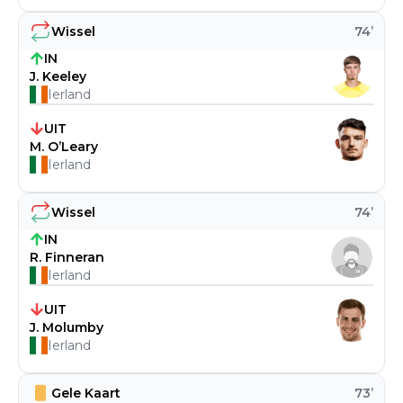
Wissel
74
’
IN
J. Keeley
Ierland
UIT
M. O’Leary
Ierland
Wissel
74
’
IN
R. Finneran
Ierland
UIT
J. Molumby
Ierland
Gele Kaart
73
’