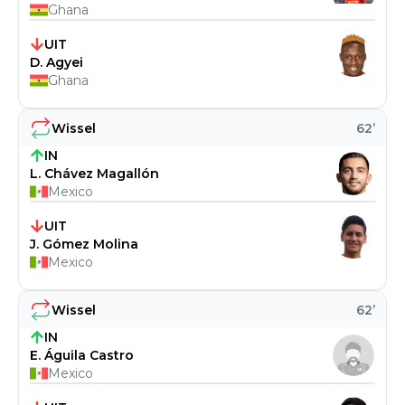
Ghana
UIT
D. Agyei
Ghana
Wissel
62
’
IN
L. Chávez Magallón
Mexico
UIT
J. Gómez Molina
Mexico
Wissel
62
’
IN
E. Águila Castro
Mexico