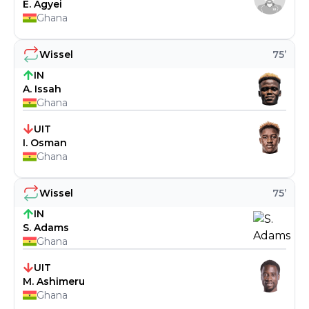
E. Agyei
Ghana
Wissel
75
’
IN
A. Issah
Ghana
UIT
I. Osman
Ghana
Wissel
75
’
IN
S. Adams
Ghana
UIT
M. Ashimeru
Ghana