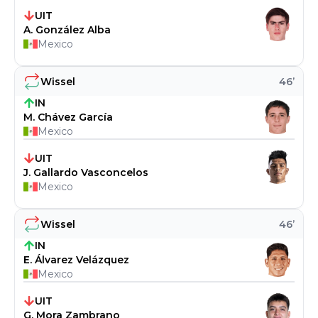
UIT
A. González Alba
Mexico
Wissel
46
’
IN
M. Chávez García
Mexico
UIT
J. Gallardo Vasconcelos
Mexico
Wissel
46
’
IN
E. Álvarez Velázquez
Mexico
UIT
G. Mora Zambrano