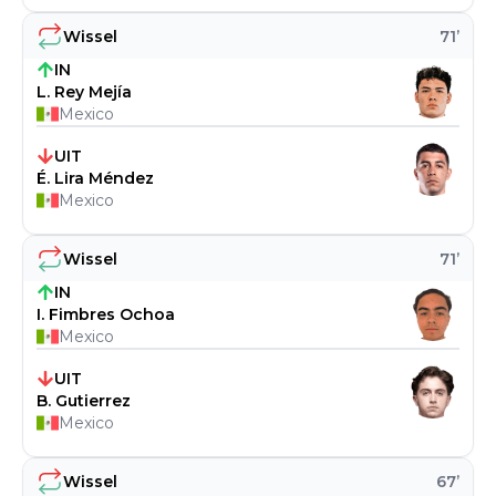
Wissel
71
’
IN
L. Rey Mejía
Mexico
UIT
É. Lira Méndez
Mexico
Wissel
71
’
IN
I. Fimbres Ochoa
Mexico
UIT
B. Gutierrez
Mexico
Wissel
67
’