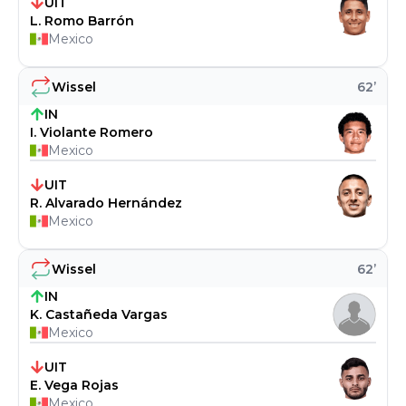
UIT
L. Romo Barrón
Mexico
Wissel
62
’
IN
I. Violante Romero
Mexico
UIT
R. Alvarado Hernández
Mexico
Wissel
62
’
IN
K. Castañeda Vargas
Mexico
UIT
E. Vega Rojas
Mexico