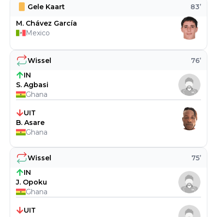
Gele Kaart
83
’
M. Chávez García
Mexico
Wissel
76
’
IN
S. Agbasi
Ghana
UIT
B. Asare
Ghana
Wissel
75
’
IN
J. Opoku
Ghana
UIT