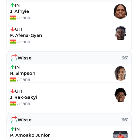
IN
J. Afriyie
Ghana
UIT
F. Afena-Gyan
Ghana
Wissel
66
’
IN
R. Simpson
Ghana
UIT
J. Rak-Sakyi
Ghana
Wissel
66
’
IN
P. Amoako Junior