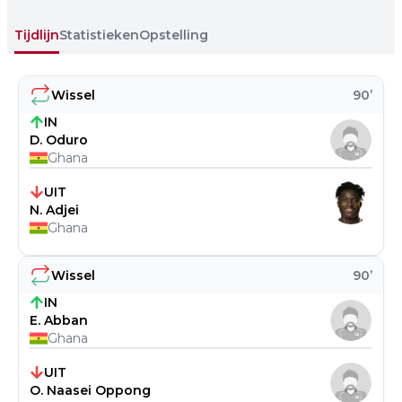
Tijdlijn
Statistieken
Opstelling
Wissel
90
’
IN
D. Oduro
Ghana
UIT
N. Adjei
Ghana
Wissel
90
’
IN
E. Abban
Ghana
UIT
O. Naasei Oppong