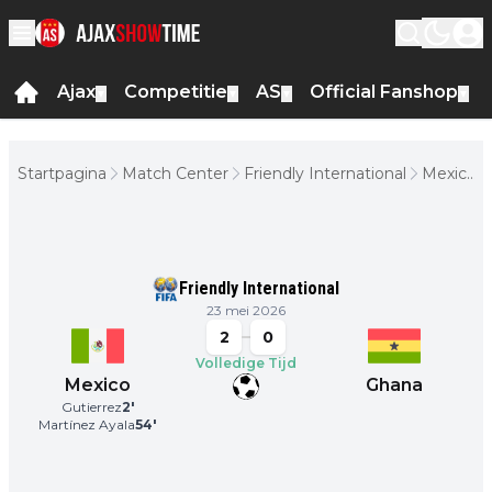
Ajax
Competitie
AS
Official Fanshop
▼
▼
▼
▼
Startpagina
Match Center
Friendly International
Mexico
-
Ghana
Friendly International
23 mei 2026
2
0
Volledige Tijd
Mexico
Ghana
Gutierrez
2
'
Martínez Ayala
54
'