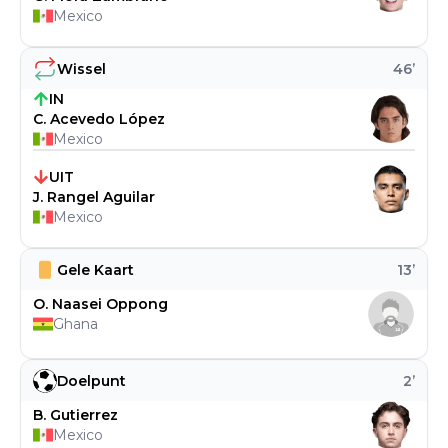
Mexico
Wissel
46
’
IN
C. Acevedo López
Mexico
UIT
J. Rangel Aguilar
Mexico
Gele Kaart
13
’
O. Naasei Oppong
Ghana
Doelpunt
2
’
B. Gutierrez
Mexico