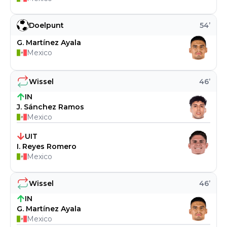
Doelpunt
54
’
G. Martínez Ayala
Mexico
Wissel
46
’
IN
J. Sánchez Ramos
Mexico
UIT
I. Reyes Romero
Mexico
Wissel
46
’
IN
G. Martínez Ayala
Mexico