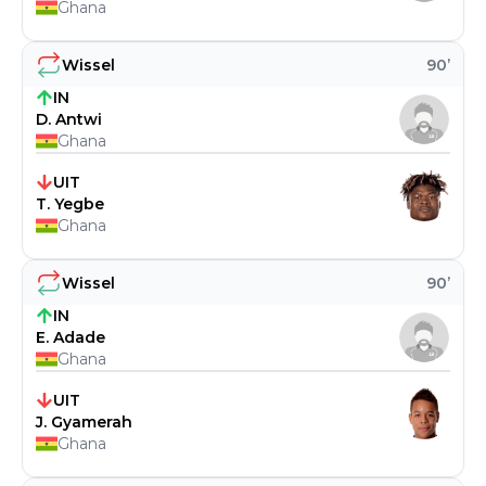
Ghana
Wissel
90
’
IN
D. Antwi
Ghana
UIT
T. Yegbe
Ghana
Wissel
90
’
IN
E. Adade
Ghana
UIT
J. Gyamerah
Ghana