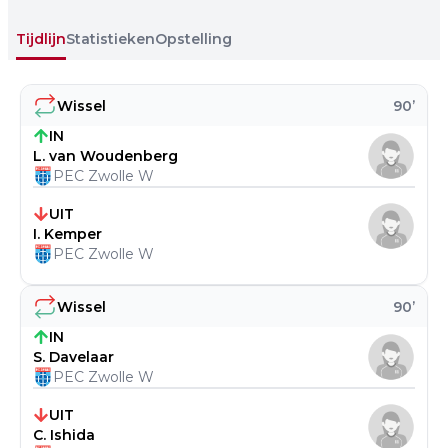
Tijdlijn
Statistieken
Opstelling
Wissel
90
’
IN
L. van Woudenberg
PEC Zwolle W
UIT
I. Kemper
PEC Zwolle W
Wissel
90
’
IN
S. Davelaar
PEC Zwolle W
UIT
C. Ishida