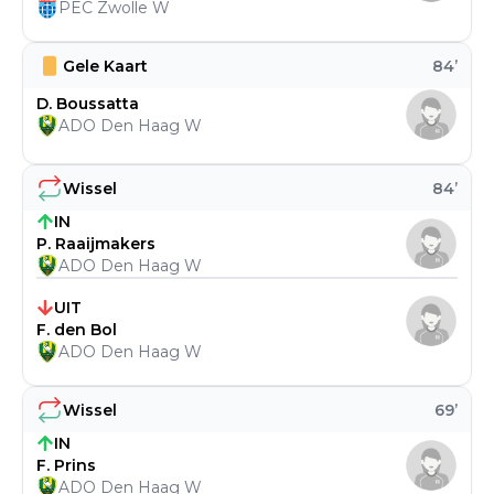
PEC Zwolle W
Gele Kaart
84
’
D. Boussatta
ADO Den Haag W
Wissel
84
’
IN
P. Raaijmakers
ADO Den Haag W
UIT
F. den Bol
ADO Den Haag W
Wissel
69
’
IN
F. Prins
ADO Den Haag W