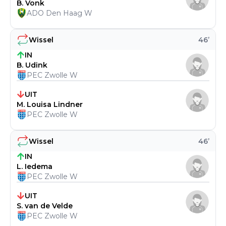
B. Vonk
ADO Den Haag W
Wissel
46
’
IN
B. Udink
PEC Zwolle W
UIT
M. Louisa Lindner
PEC Zwolle W
Wissel
46
’
IN
L. Iedema
PEC Zwolle W
UIT
S. van de Velde
PEC Zwolle W