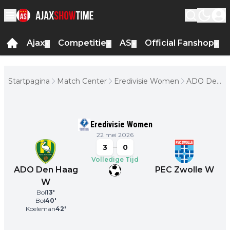
Ajax
Competitie
AS
Official Fanshop
▼
▼
▼
▼
Startpagina
Match Center
Eredivisie Women
ADO Den
Haag W -
PEC
Zwolle W
Eredivisie Women
22 mei 2026
3
0
Volledige Tijd
ADO Den Haag
PEC Zwolle W
W
Bol
13
'
Bol
40
'
Koeleman
42
'