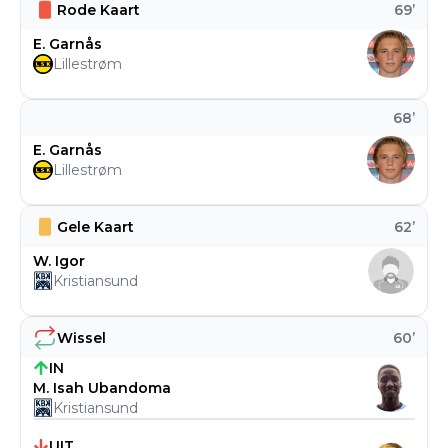
Rode Kaart
69
’
E. Garnås
Lillestrøm
68
’
E. Garnås
Lillestrøm
Gele Kaart
62
’
W. Igor
Kristiansund
Wissel
60
’
IN
M. Isah Ubandoma
Kristiansund
UIT