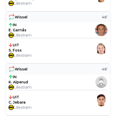
Lillestrøm
Wissel
46
’
IN
E. Garnås
Lillestrøm
UIT
S. Foss
Lillestrøm
Wissel
46
’
IN
K. Alperud
Lillestrøm
UIT
C. Jebara
Lillestrøm