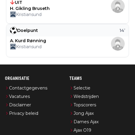
UIT
H. Gikling Bruseth
Kristiansund
Doelpunt
14
’
A. Kurd Rønning
Kristiansund
ORGANISATIE
TEAMS
Contactgegevens
Selectie
Vacatures
Wedstrijden
Disclaimer
Topscorers
Privacy beleid
Jong Ajax
Dames Ajax
Ajax O19