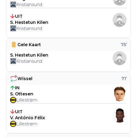
Kristiansund
UIT
S. Hestetun Kilen
Kristiansund
Gele Kaart
75
’
S. Hestetun Kilen
Kristiansund
Wissel
71
’
IN
S. Ottesen
Lillestrøm
UIT
V. António Félix
Lillestrøm