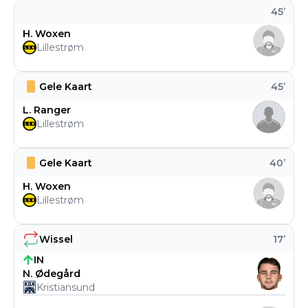
45
’
H. Woxen
Lillestrøm
Gele Kaart
45
’
L. Ranger
Lillestrøm
Gele Kaart
40
’
H. Woxen
Lillestrøm
Wissel
17
’
IN
N. Ødegård
Kristiansund