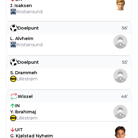
J. Isaksen
Kristiansund
Doelpunt
56
’
L. Alvheim
Kristiansund
Doelpunt
55
’
S. Drammeh
Lillestrøm
Wissel
46
’
IN
Y. Ibrahimaj
Lillestrøm
UIT
G. Kjølstad Nyheim