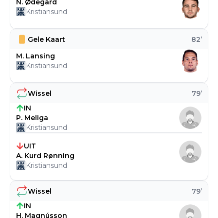
N. Ødegård
Kristiansund
Gele Kaart
82
’
M. Lansing
Kristiansund
Wissel
79
’
IN
P. Meliga
Kristiansund
UIT
A. Kurd Rønning
Kristiansund
Wissel
79
’
IN
H. Magnússon