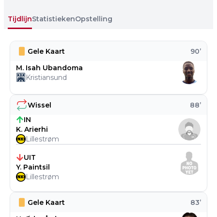
Tijdlijn
Statistieken
Opstelling
Gele Kaart
90
’
M. Isah Ubandoma
Kristiansund
Wissel
88
’
IN
K. Arierhi
Lillestrøm
UIT
Y. Paintsil
Lillestrøm
Gele Kaart
83
’