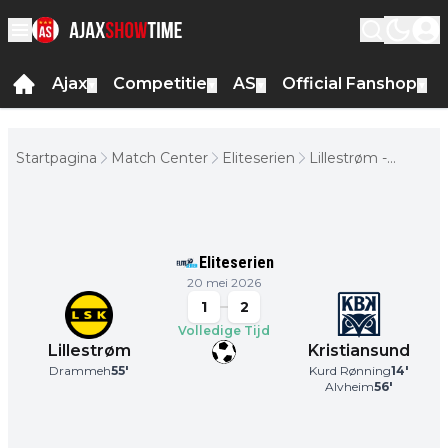
Ajax
Competitie
AS
Official Fanshop
▼
▼
▼
▼
Startpagina
Match Center
Eliteserien
Lillestrøm -
Kristiansund
Eliteserien
20 mei 2026
1
2
Volledige Tijd
Lillestrøm
Kristiansund
Drammeh
55
'
Kurd Rønning
14
'
Alvheim
56
'