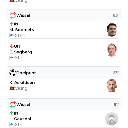
Viking
Wissel
65
’
IN
M. Soomets
Start
UIT
E. Segberg
Start
Doelpunt
63
’
K. Askildsen
Viking
Wissel
61
’
IN
L. Gausdal
Start