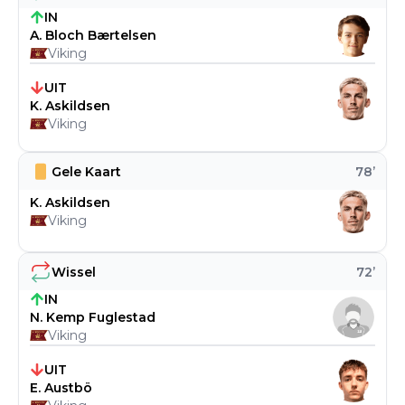
IN
A. Bloch Bærtelsen
Viking
UIT
K. Askildsen
Viking
Gele Kaart
78
’
K. Askildsen
Viking
Wissel
72
’
IN
N. Kemp Fuglestad
Viking
UIT
E. Austbö