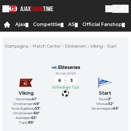
Ajax
Competitie
AS
Official Fanshop
▼
▼
▼
▼
Startpagina
Match Center
Eliteserien
Viking - Start
Eliteserien
16 mei 2026
6
3
Volledige Tijd
Viking
Start
Stensness
41
'
Toure
3
'
Christiansen
46
'
Mvoue
32
'
Kvia-Egeskog
53
'
Strannegard
45
'
Christiansen
60
'
Askildsen
63
'
Tripić
85
'