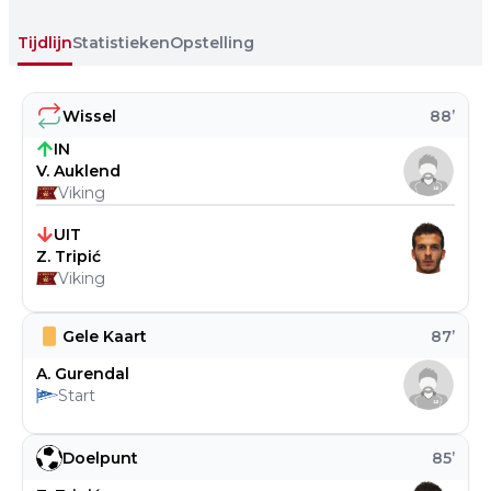
Tijdlijn
Statistieken
Opstelling
Wissel
88
’
IN
V. Auklend
Viking
UIT
Z. Tripić
Viking
Gele Kaart
87
’
A. Gurendal
Start
Doelpunt
85
’