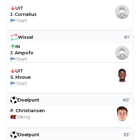
UIT
J. Cornelius
Start
Wissel
61
’
IN
J. Ampofo
Start
UIT
S. Mvoue
Start
Doelpunt
60
’
P. Christiansen
Viking
Doelpunt
53
’