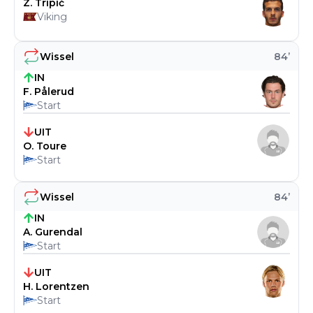
Z. Tripić
Viking
Wissel
84
’
IN
F. Pålerud
Start
UIT
O. Toure
Start
Wissel
84
’
IN
A. Gurendal
Start
UIT
H. Lorentzen
Start