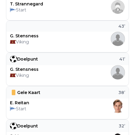
T. Strannegard
Start
43
’
G. Stensness
Viking
Doelpunt
41
’
G. Stensness
Viking
Gele Kaart
38
’
E. Reitan
Start
Doelpunt
32
’