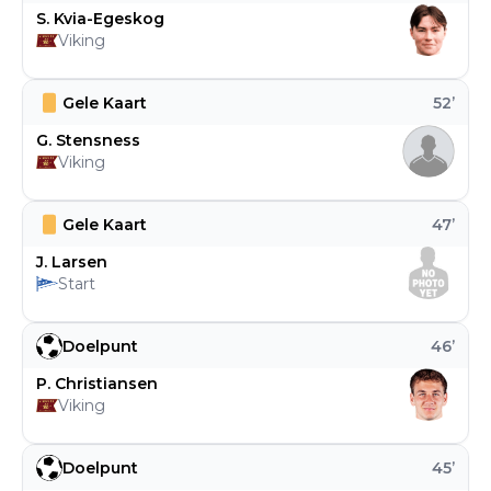
S. Kvia-Egeskog
Viking
Gele Kaart
52
’
G. Stensness
Viking
Gele Kaart
47
’
J. Larsen
Start
Doelpunt
46
’
P. Christiansen
Viking
Doelpunt
45
’