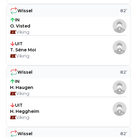
Wissel
82
’
IN
O. Visted
Viking
UIT
T. Séne Moi
Viking
Wissel
82
’
IN
H. Haugen
Viking
UIT
H. Heggheim
Viking
Wissel
82
’