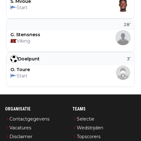
S. Mvoue
Start
28
’
G. Stensness
Viking
Doelpunt
3
’
O. Toure
Start
ORGANISATIE
TEAMS
Contactgegevens
Selectie
Vacatures
Wedstrijden
Disclaimer
Topscorers