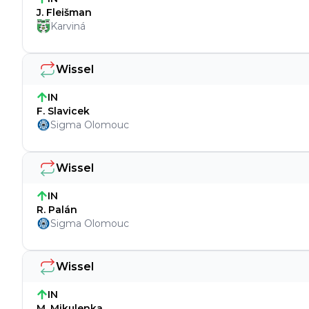
J. Fleišman
Karviná
Wissel
IN
F. Slavicek
Sigma Olomouc
Wissel
IN
R. Palán
Sigma Olomouc
Wissel
IN
M. Mikulenka