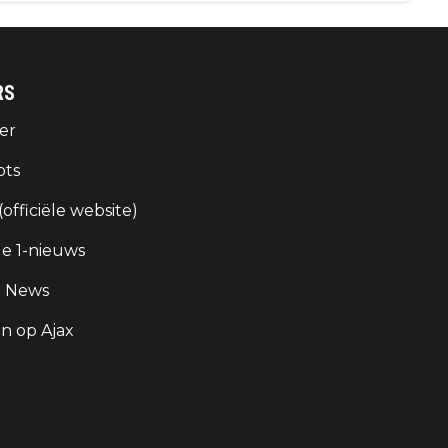
RS
er
ots
 (officiële website)
e 1-nieuws
g News
 op Ajax