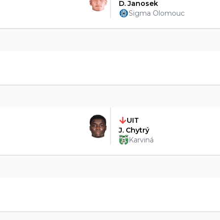
D. Janosek
Sigma Olomouc
UIT
J. Chytrý
Karviná