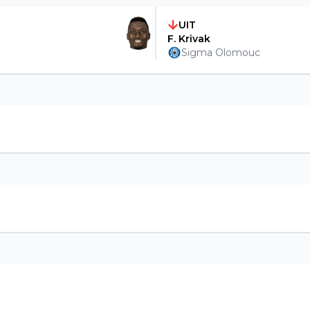
UIT
F. Krivak
Sigma Olomouc