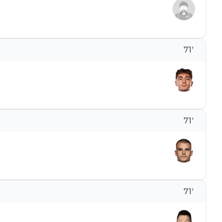
71
’
71
’
71
’