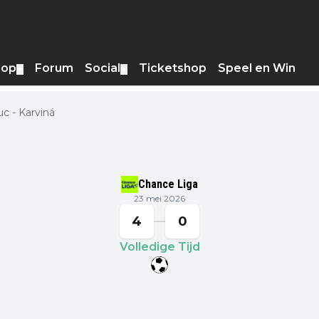
hop
Forum
Social
Ticketshop
Speel en Win
▼
▼
 - Karviná
Chance Liga
23 mei 2026
4
0
Volledige Tijd