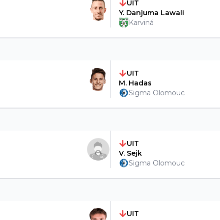
UIT
Y. Danjuma Lawali
Karviná
UIT
M. Hadas
Sigma Olomouc
UIT
V. Sejk
Sigma Olomouc
UIT