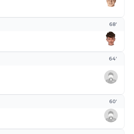
68
’
64
’
60
’