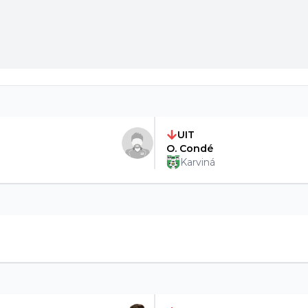
UIT
O. Condé
Karviná