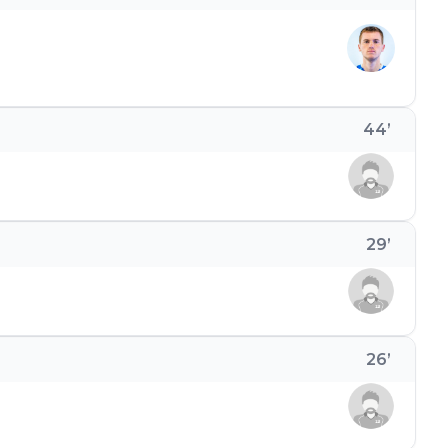
44
’
29
’
26
’