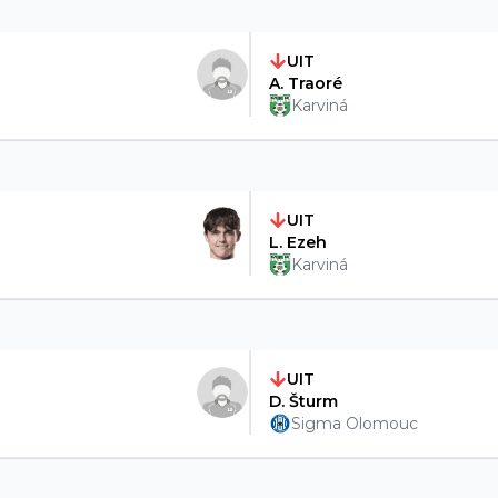
UIT
A. Traoré
Karviná
UIT
L. Ezeh
Karviná
UIT
D. Šturm
Sigma Olomouc