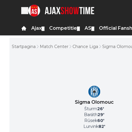
Ajax
Competitie
AS
Official Fans
▼
▼
▼
Startpagina
Match Center
Chance Liga
Sigma Olomouc
Sigma Olomouc
Šturm
26
'
Baráth
29
'
Růsek
60
'
Lurvink
82
'