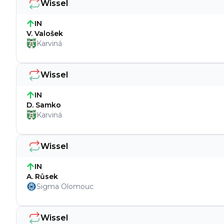
Wissel
IN
V. Valošek
Karviná
Wissel
IN
D. Samko
Karviná
Wissel
IN
A. Růsek
Sigma Olomouc
Wissel