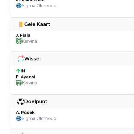
Sigma Olomouc
Gele Kaart
J. Fiala
Karviná
Wissel
IN
E. Ayaosi
Karviná
Doelpunt
A. Růsek
Sigma Olomouc