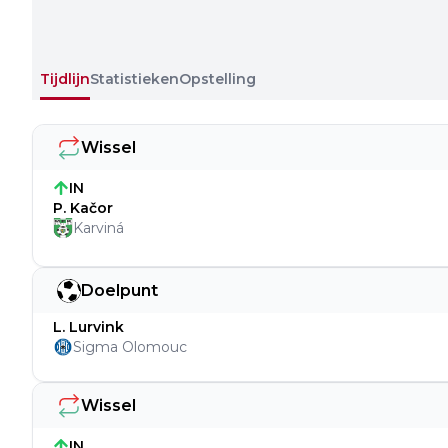
Tijdlijn
Statistieken
Opstelling
Wissel
IN
P. Kačor
Karviná
Doelpunt
L. Lurvink
Sigma Olomouc
Wissel
IN