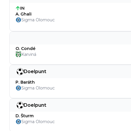
IN
A. Ghali
Sigma Olomouc
O. Condé
Karviná
Doelpunt
P. Baráth
Sigma Olomouc
Doelpunt
D. Šturm
Sigma Olomouc