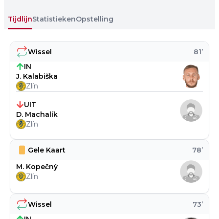
Tijdlijn
Statistieken
Opstelling
Wissel
81
’
IN
J. Kalabiška
Zlín
UIT
D. Machalík
Zlín
Gele Kaart
78
’
M. Kopečný
Zlín
Wissel
73
’