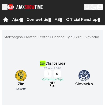
Ajax
Competitie
AS
Official Fanshop
▼
▼
▼
▼
Startpagina
Match Center
Chance Liga
Zlín - Slovácko
Chance Liga
23 mei 2026
1
0
Volledige Tijd
Zlín
Slovácko
Kolar
9
'