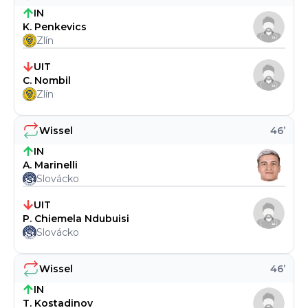
IN
K. Penkevics
Zlín
UIT
C. Nombil
Zlín
Wissel
46
’
IN
A. Marinelli
Slovácko
UIT
P. Chiemela Ndubuisi
Slovácko
Wissel
46
’
IN
T. Kostadinov