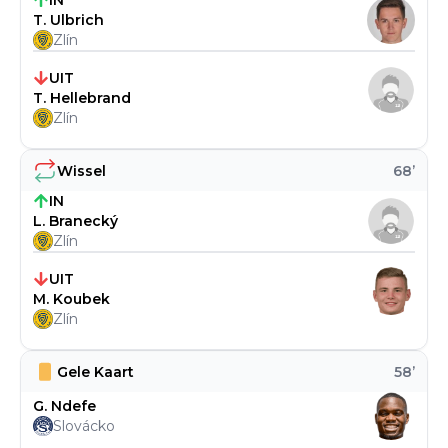
IN
T. Ulbrich
Zlín
UIT
T. Hellebrand
Zlín
Wissel
68
’
IN
L. Branecký
Zlín
UIT
M. Koubek
Zlín
Gele Kaart
58
’
G. Ndefe
Slovácko