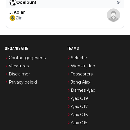
Doelpunt
9
’
J. Kolar
Zlín
ORGANISATIE
TEAMS
Contactgegevens
Selectie
Vacatures
Wedstrijden
Disclaimer
Topscorers
Privacy beleid
Jong Ajax
Dames Ajax
Ajax O19
Ajax O17
Ajax O16
Ajax O15