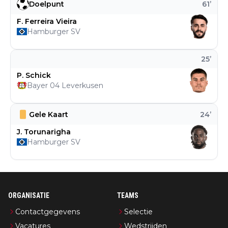
Doelpunt
61
’
F. Ferreira Vieira
Hamburger SV
25
’
P. Schick
Bayer 04 Leverkusen
Gele Kaart
24
’
J. Torunarigha
Hamburger SV
ORGANISATIE
TEAMS
Contactgegevens
Selectie
Vacatures
Wedstrijden