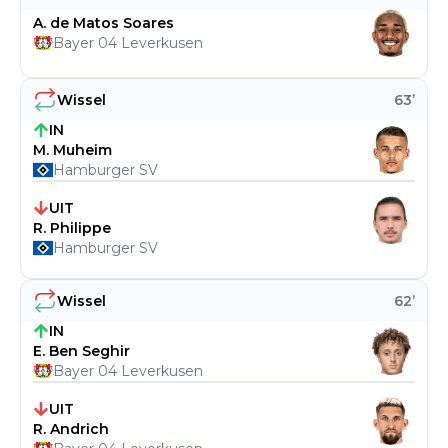
A. de Matos Soares
Bayer 04 Leverkusen
Wissel
63
’
IN
M. Muheim
Hamburger SV
UIT
R. Philippe
Hamburger SV
Wissel
62
’
IN
E. Ben Seghir
Bayer 04 Leverkusen
UIT
R. Andrich