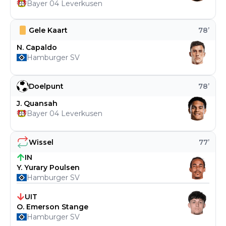
Bayer 04 Leverkusen
Gele Kaart
78
’
N. Capaldo
Hamburger SV
Doelpunt
78
’
J. Quansah
Bayer 04 Leverkusen
Wissel
77
’
IN
Y. Yurary Poulsen
Hamburger SV
UIT
O. Emerson Stange
Hamburger SV