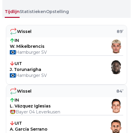
Tijdlijn
Statistieken
Opstelling
Wissel
89
’
IN
W. Mikelbrencis
Hamburger SV
UIT
J. Torunarigha
Hamburger SV
Wissel
84
’
IN
L. Vázquez Iglesias
Bayer 04 Leverkusen
UIT
A. García Serrano