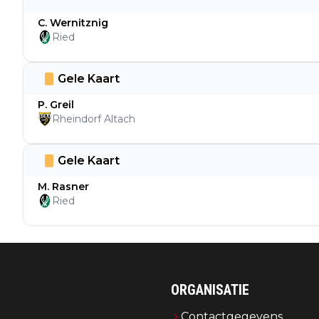
C. Wernitznig
Ried
Gele Kaart
P. Greil
Rheindorf Altach
Gele Kaart
M. Rasner
Ried
ORGANISATIE
Contactgegevens