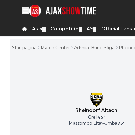
Ajax
Competitie
AS
Official Fans
▼
▼
▼
Startpagina
Match Center
Admiral Bundesliga
Rheindo
Rheindorf Altach
Greil
45
'
Massombo Litawumba
75
'