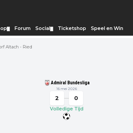
hop
Forum
Social
Ticketshop
Speel en Win
▼
▼
rf Altach - Ried
Admiral Bundesliga
16 mei 2026
2
0
Volledige Tijd