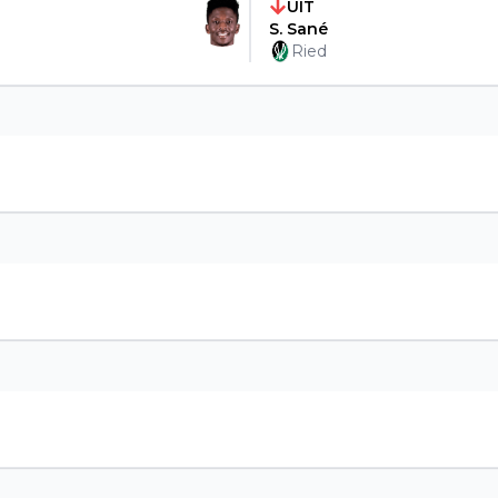
UIT
S. Sané
Ried