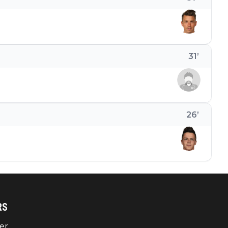
31
’
26
’
RS
er