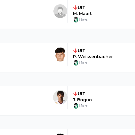
UIT
M. Maart
Ried
UIT
P. Weissenbacher
Ried
UIT
J. Boguo
Ried