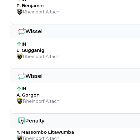
P. Benjamin
Rheindorf Altach
Wissel
IN
L. Gugganig
Rheindorf Altach
Wissel
IN
A. Gorgon
Rheindorf Altach
Penalty
Y. Massombo Litawumba
Rheindorf Altach