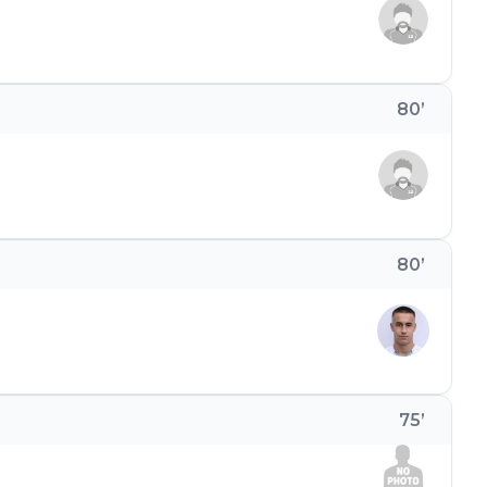
80
’
80
’
75
’