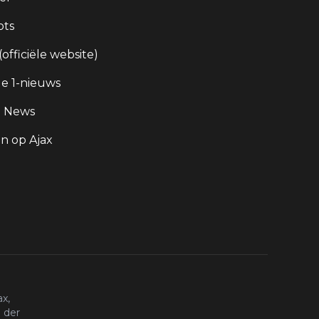
ots
 (officiële website)
e 1-nieuws
g News
 op Ajax
x,
 der