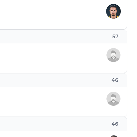
57
’
46
’
46
’