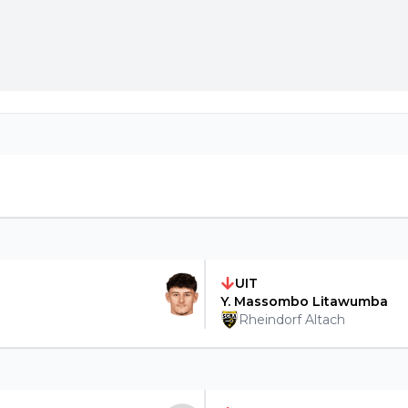
UIT
Y. Massombo Litawumba
Rheindorf Altach