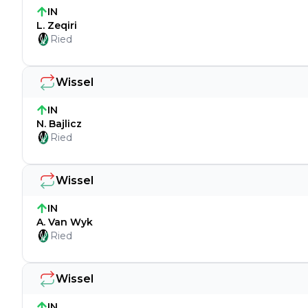
IN
L. Zeqiri
Ried
Wissel
IN
N. Bajlicz
Ried
Wissel
IN
A. Van Wyk
Ried
Wissel
IN