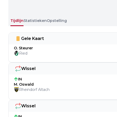
Tijdlijn
Statistieken
Opstelling
Gele Kaart
O. Steurer
Ried
Wissel
IN
M. Oswald
Rheindorf Altach
Wissel
IN