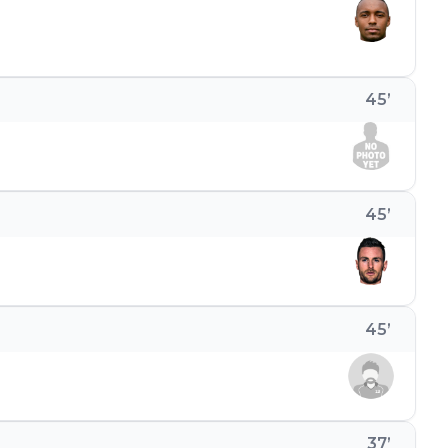
45
’
45
’
45
’
37
’