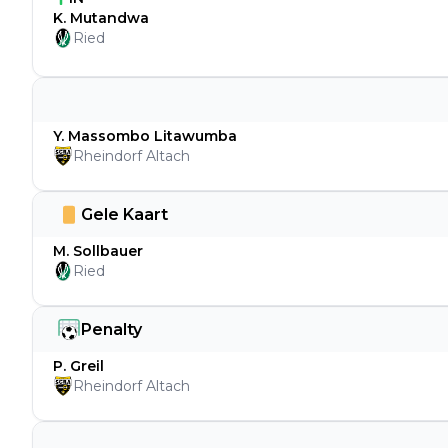
K. Mutandwa
Ried
Y. Massombo Litawumba
Rheindorf Altach
Gele Kaart
M. Sollbauer
Ried
Penalty
P. Greil
Rheindorf Altach