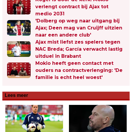
verlengt contract bij Ajax tot
medio 2031
'Dolberg op weg naar uitgang bij
Ajax; Deen mag van Cruijff uitzien
naar een andere club'
Ajax mist liefst zes spelers tegen
NAC Breda; García verwacht lastig
uitduel in Brabant
Mokio heeft geen contact met
ouders na contractverlenging: 'De
familie is echt heel woest'