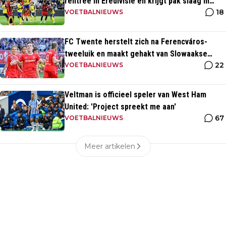
rentree in Eredivisie en krijgt pak slaag in
18
eigen huis
VOETBALNIEUWS
FC Twente herstelt zich na Ferencváros-
tweeluik en maakt gehakt van Slowaakse
22
opponent
VOETBALNIEUWS
Veltman is officieel speler van West Ham
United: 'Project spreekt me aan'
67
VOETBALNIEUWS
Meer artikelen