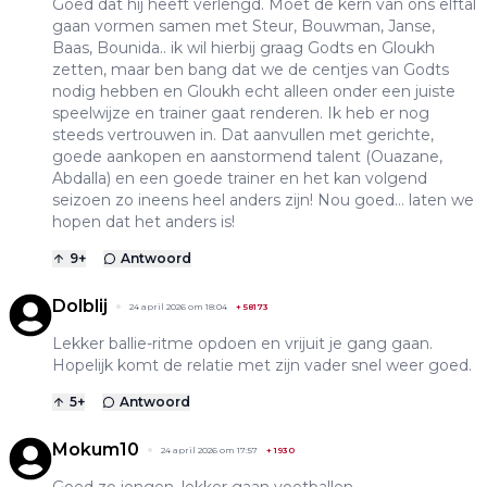
Goed dat hij heeft verlengd. Moet de kern van ons elftal
gaan vormen samen met Steur, Bouwman, Janse,
Baas, Bounida.. ik wil hierbij graag Godts en Gloukh
zetten, maar ben bang dat we de centjes van Godts
nodig hebben en Gloukh echt alleen onder een juiste
speelwijze en trainer gaat renderen. Ik heb er nog
steeds vertrouwen in. Dat aanvullen met gerichte,
goede aankopen en aanstormend talent (Ouazane,
Abdalla) en een goede trainer en het kan volgend
seizoen zo ineens heel anders zijn! Nou goed… laten we
hopen dat het anders is!
9
+
Antwoord
Dolblij
24 april 2026 om 18:04
+
58173
Lekker ballie-ritme opdoen en vrijuit je gang gaan.
Hopelijk komt de relatie met zijn vader snel weer goed.
5
+
Antwoord
Mokum10
24 april 2026 om 17:57
+
1930
Goed zo jongen, lekker gaan voetballen