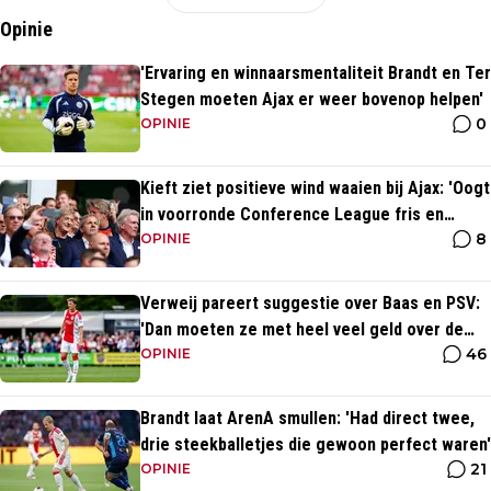
Opinie
'Ervaring en winnaarsmentaliteit Brandt en Ter
Stegen moeten Ajax er weer bovenop helpen'
0
OPINIE
Kieft ziet positieve wind waaien bij Ajax: 'Oogt
in voorronde Conference League fris en
8
energiek'
OPINIE
Verweij pareert suggestie over Baas en PSV:
'Dan moeten ze met heel veel geld over de
46
brug komen'
OPINIE
Brandt laat ArenA smullen: 'Had direct twee,
drie steekballetjes die gewoon perfect waren'
21
OPINIE