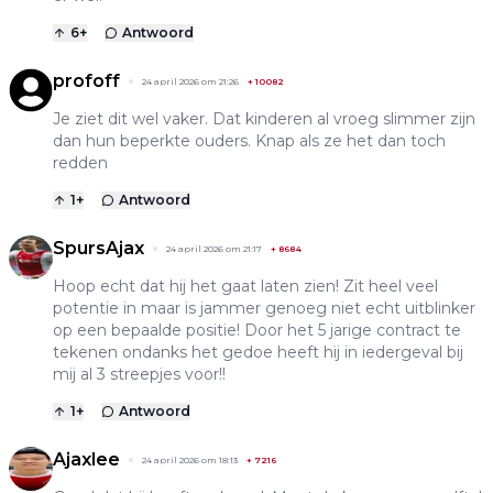
6
+
Antwoord
profoff
24 april 2026 om 21:26
+
10082
Je ziet dit wel vaker. Dat kinderen al vroeg slimmer zijn
dan hun beperkte ouders. Knap als ze het dan toch
redden
1
+
Antwoord
SpursAjax
24 april 2026 om 21:17
+
8684
Hoop echt dat hij het gaat laten zien! Zit heel veel
potentie in maar is jammer genoeg niet echt uitblinker
op een bepaalde positie! Door het 5 jarige contract te
tekenen ondanks het gedoe heeft hij in iedergeval bij
mij al 3 streepjes voor!!
1
+
Antwoord
Ajaxlee
24 april 2026 om 18:13
+
7216