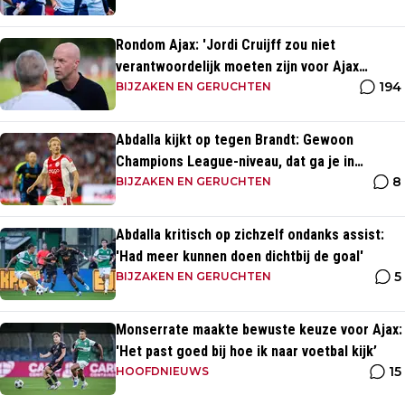
Rondom Ajax: 'Jordi Cruijff zou niet
verantwoordelijk moeten zijn voor Ajax
194
Vrouwen'
BIJZAKEN EN GERUCHTEN
Abdalla kijkt op tegen Brandt: Gewoon
Champions League-niveau, dat ga je in
8
wedstrijden ook zien'
BIJZAKEN EN GERUCHTEN
Abdalla kritisch op zichzelf ondanks assist:
'Had meer kunnen doen dichtbij de goal'
5
BIJZAKEN EN GERUCHTEN
Monserrate maakte bewuste keuze voor Ajax:
'Het past goed bij hoe ik naar voetbal kijk’
15
HOOFDNIEUWS