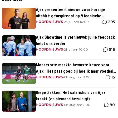
Ajax presenteert nieuwe zwart-oranje
uitshirt: geïnspireerd op 9 iconische
295
momenten uit clubhistorie
HOOFDNIEUWS
•
23 jul. om 10:00
Ajax Showtime is vernieuwd: jullie feedback
helpt ons verder
516
HOOFDNIEUWS
•
21 jul. om 10:00
Monserrate maakte bewuste keuze voor
Ajax: 'Het past goed bij hoe ik naar voetbal
15
kijk’
HOOFDNIEUWS
•
08 aug. om 8:00
Diepe Zakken: Het salarishuis van Ajax
kraakt (en niemand bezuinigt)
80
HOOFDNIEUWS
•
08 aug. om 7:00