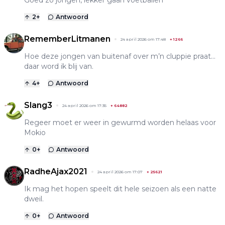
2
+
Antwoord
RememberLitmanen
24 april 2026 om 17:48
+
1266
Hoe deze jongen van buitenaf over m’n cluppie praat…
daar word ik blij van.
4
+
Antwoord
Slang3
24 april 2026 om 17:35
+
64882
Regeer moet er weer in gewurmd worden helaas voor
Mokio
0
+
Antwoord
RadheAjax2021
24 april 2026 om 17:07
+
25621
Ik mag het hopen speelt dit hele seizoen als een natte
dweil.
0
+
Antwoord