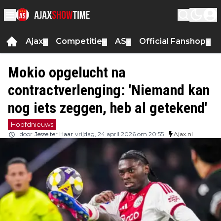
Ajax
Competitie
AS
Official Fanshop
▼
▼
▼
▼
Mokio opgelucht na
contractverlenging: 'Niemand kan
nog iets zeggen, heb al getekend'
Hoofdnieuws
door
Jesse ter Haar
vrijdag, 24 april 2026 om 20:55
Ajax.nl