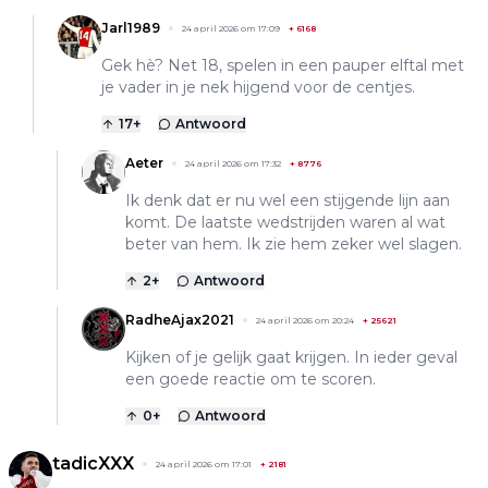
Jarl1989
24 april 2026 om 17:09
+
6168
Gek hè? Net 18, spelen in een pauper elftal met
je vader in je nek hijgend voor de centjes.
17
+
Antwoord
Aeter
24 april 2026 om 17:32
+
8776
Ik denk dat er nu wel een stijgende lijn aan
komt. De laatste wedstrijden waren al wat
beter van hem. Ik zie hem zeker wel slagen.
2
+
Antwoord
RadheAjax2021
24 april 2026 om 20:24
+
25621
Kijken of je gelijk gaat krijgen. In ieder geval
een goede reactie om te scoren.
0
+
Antwoord
tadicXXX
24 april 2026 om 17:01
+
2181