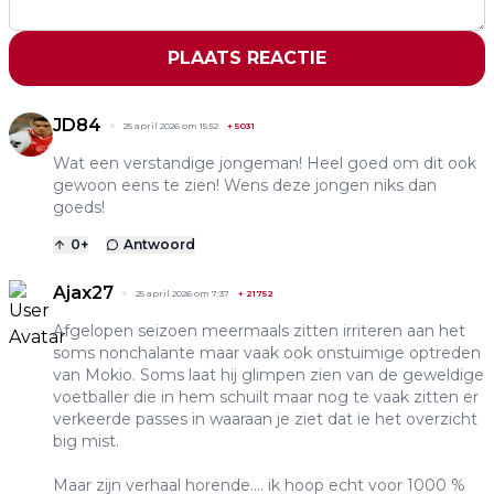
PLAATS REACTIE
JD84
25 april 2026 om 15:52
+
5031
Wat een verstandige jongeman! Heel goed om dit ook
gewoon eens te zien! Wens deze jongen niks dan
goeds!
0
+
Antwoord
Ajax27
25 april 2026 om 7:37
+
21752
Afgelopen seizoen meermaals zitten irriteren aan het
soms nonchalante maar vaak ook onstuimige optreden
van Mokio. Soms laat hij glimpen zien van de geweldige
voetballer die in hem schuilt maar nog te vaak zitten er
verkeerde passes in waaraan je ziet dat ie het overzicht
big mist.
Maar zijn verhaal horende.... ik hoop echt voor 1000 %