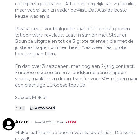
dat hij het gaat halen. Dat ie het ongelijk aan zn familie,
maar vooral aan zn vader bewijst. Dat Ajax de beste
keuze was en is.
Pleaaassee.... voetbalgoden, laat dit talent uitgroeien
tot een ware revelatie. Laat m samen met Steur en
Bounida uitgroeien tot de 3 grote talenten die met de
juiste aankopen om hen heen Ajax weer naar grote
hoogte gaan tillen.
En dan over 3 seizoenen, met nog een 2-jarig contract,
Europese successen en 2 landskampioenschappen
verder, maakt ie zn droomtransfer voor 50+ miljoen naar
een prachtige Europese topclub.
Succes Mokio!!
0
+
Antwoord
Aram
24 april 2026 om 23:44
+
22502
Mokio laat hiermee enorm veel karakter zien. Die komt
er wel!