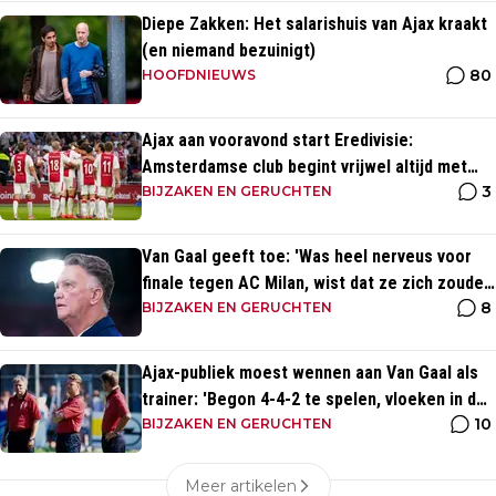
Diepe Zakken: Het salarishuis van Ajax kraakt
(en niemand bezuinigt)
80
HOOFDNIEUWS
Ajax aan vooravond start Eredivisie:
Amsterdamse club begint vrijwel altijd met
3
zege
BIJZAKEN EN GERUCHTEN
Van Gaal geeft toe: 'Was heel nerveus voor
finale tegen AC Milan, wist dat ze zich zouden
8
aanpassen'
BIJZAKEN EN GERUCHTEN
Ajax-publiek moest wennen aan Van Gaal als
trainer: 'Begon 4-4-2 te spelen, vloeken in de
10
kerk'
BIJZAKEN EN GERUCHTEN
Meer artikelen