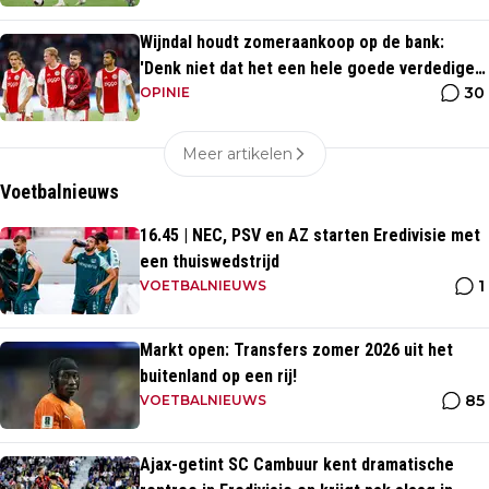
Wijndal houdt zomeraankoop op de bank:
'Denk niet dat het een hele goede verdediger
30
is'
OPINIE
Meer artikelen
Voetbalnieuws
16.45 | NEC, PSV en AZ starten Eredivisie met
een thuiswedstrijd
1
VOETBALNIEUWS
Markt open: Transfers zomer 2026 uit het
buitenland op een rij!
85
VOETBALNIEUWS
Ajax-getint SC Cambuur kent dramatische