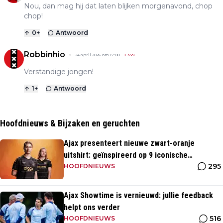
Nou, dan mag hij dat laten blijken morgenavond, chop
chop!
0
+
Antwoord
Robbinhio
24 april 2026 om 17:00
+
359
Verstandige jongen!
1
+
Antwoord
Hoofdnieuws & Bijzaken en geruchten
Ajax presenteert nieuwe zwart-oranje
uitshirt: geïnspireerd op 9 iconische
295
momenten uit clubhistorie
HOOFDNIEUWS
Ajax Showtime is vernieuwd: jullie feedback
helpt ons verder
516
HOOFDNIEUWS