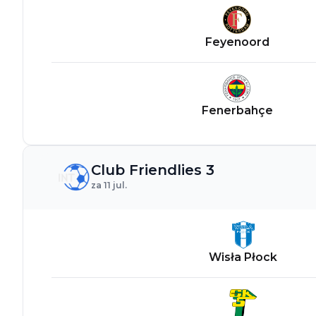
Feyenoord
Fenerbahçe
Club Friendlies 3
za 11 jul.
Wisła Płock