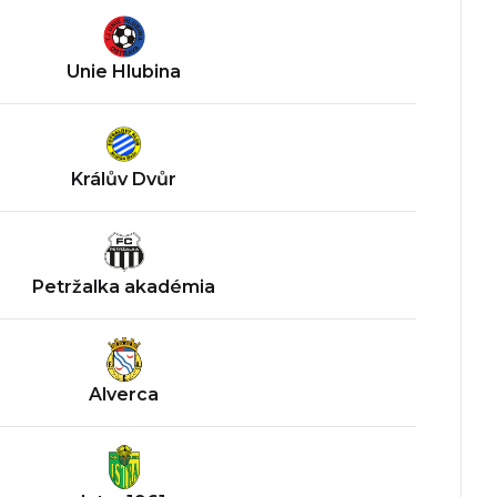
Unie Hlubina
Králův Dvůr
Petržalka akadémia
Alverca