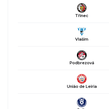
Třinec
Vlašim
Podbrezová
União de Leiria