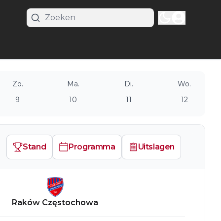
Zo.
Ma.
Di.
Wo.
9
10
11
12
Stand
Programma
Uitslagen
Raków Częstochowa