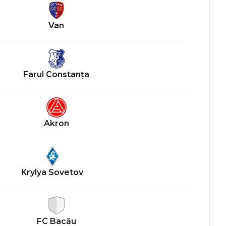
Van
Farul Constanța
Akron
Krylya Sovetov
FC Bacău