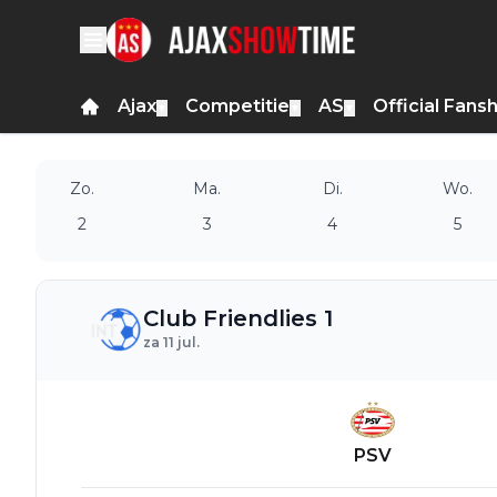
Ajax
Competitie
AS
Official Fans
▼
▼
▼
Zo.
Ma.
Di.
Wo.
2
3
4
5
Club Friendlies 1
za 11 jul.
PSV