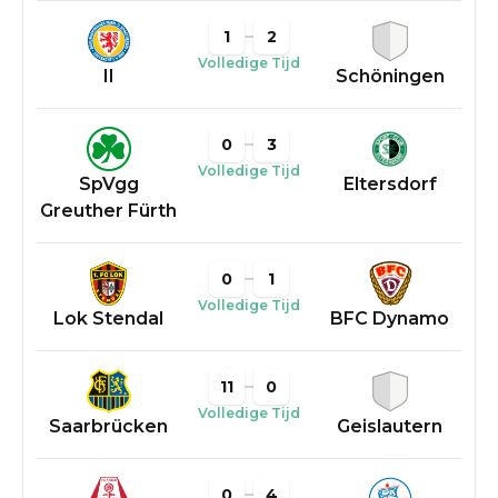
1
2
Volledige Tijd
II
Schöningen
0
3
Volledige Tijd
SpVgg
Eltersdorf
Greuther Fürth
0
1
Volledige Tijd
Lok Stendal
BFC Dynamo
11
0
Volledige Tijd
Saarbrücken
Geislautern
0
4