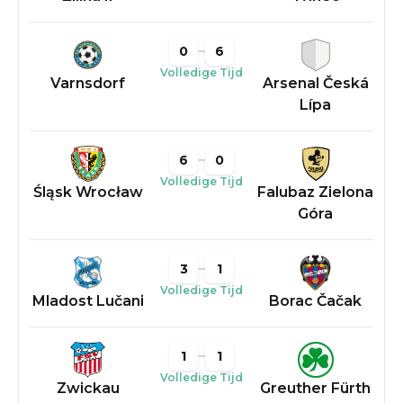
0
6
Volledige Tijd
Varnsdorf
Arsenal Česká
Lípa
6
0
Volledige Tijd
Śląsk Wrocław
Falubaz Zielona
Góra
3
1
Volledige Tijd
Mladost Lučani
Borac Čačak
1
1
Volledige Tijd
Zwickau
Greuther Fürth