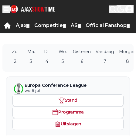
Ajax
Competitie
AS
Official Fanshop
▼
▼
▼
▼
Zo.
Ma.
Di.
Wo.
Gisteren
Vandaag
Morgen
2
3
4
5
6
7
8
Europa Conference League
wo 8 jul.
Stand
Programma
Uitslagen