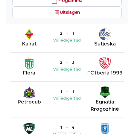
Programma
Uitslagen
2
1
Volledige Tijd
Kairat
Sutjeska
2
3
Volledige Tijd
Flora
FC Iberia 1999
1
1
Volledige Tijd
Petrocub
Egnatia
Rrogozhinë
1
4