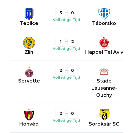
3
0
Volledige Tijd
Teplice
Táborsko
1
2
Volledige Tijd
Zlín
Hapoel Tel Aviv
2
0
Volledige Tijd
Servette
Stade
Lausanne-
Ouchy
2
0
Volledige Tijd
Honvéd
Soroksár SC