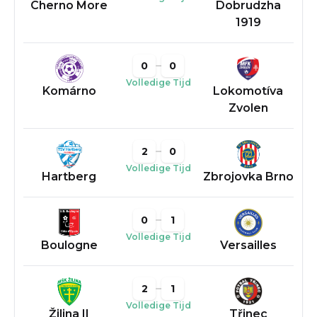
Cherno More
Dobrudzha
1919
0
0
Volledige Tijd
Komárno
Lokomotíva
Zvolen
2
0
Volledige Tijd
Hartberg
Zbrojovka Brno
0
1
Volledige Tijd
Boulogne
Versailles
2
1
Volledige Tijd
Žilina II
Třinec