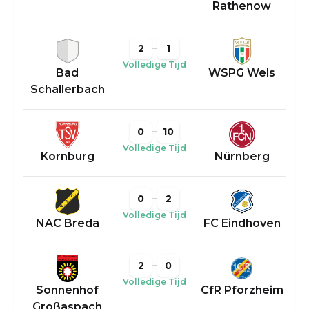
Rathenow
2
1
Volledige Tijd
Bad
WSPG Wels
Schallerbach
0
10
Volledige Tijd
Kornburg
Nürnberg
0
2
Volledige Tijd
NAC Breda
FC Eindhoven
2
0
Volledige Tijd
Sonnenhof
CfR Pforzheim
Großaspach