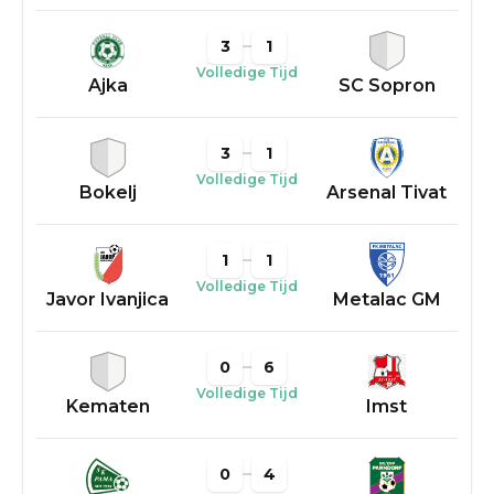
3
1
Volledige Tijd
Ajka
SC Sopron
3
1
Volledige Tijd
Bokelj
Arsenal Tivat
1
1
Volledige Tijd
Javor Ivanjica
Metalac GM
0
6
Volledige Tijd
Kematen
Imst
0
4