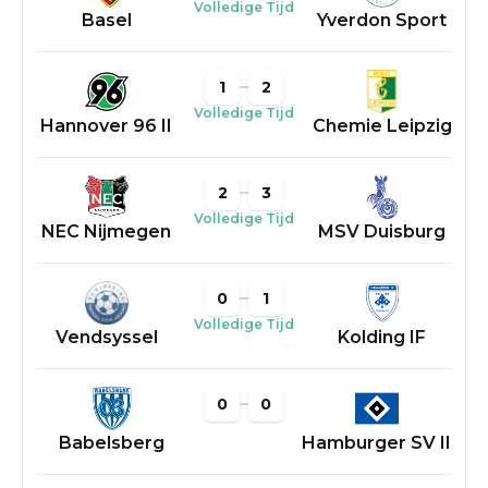
Volledige Tijd
Basel
Yverdon Sport
1
2
Volledige Tijd
Hannover 96 II
Chemie Leipzig
2
3
Volledige Tijd
NEC Nijmegen
MSV Duisburg
0
1
Volledige Tijd
Vendsyssel
Kolding IF
0
0
Babelsberg
Hamburger SV II