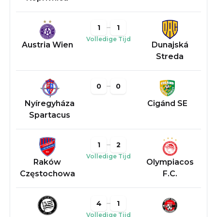
1
1
Volledige Tijd
Austria Wien
Dunajská
Streda
0
0
Nyíregyháza
Cigánd SE
Spartacus
1
2
Volledige Tijd
Raków
Olympiacos
Częstochowa
F.C.
4
1
Volledige Tijd