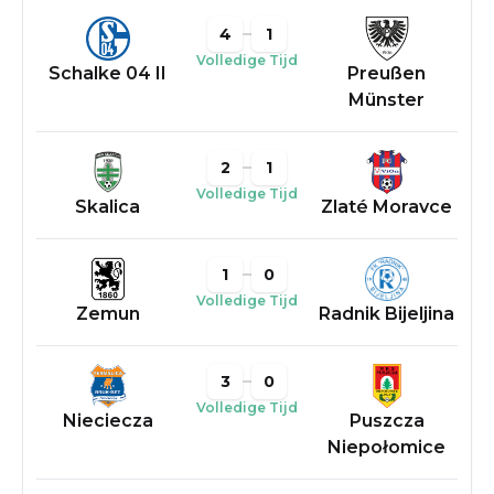
4
1
Volledige Tijd
Schalke 04 II
Preußen
Münster
2
1
Volledige Tijd
Skalica
Zlaté Moravce
1
0
Volledige Tijd
Zemun
Radnik Bijeljina
3
0
Volledige Tijd
Nieciecza
Puszcza
Niepołomice