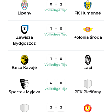
0
2
Volledige Tijd
Lipany
FK Humenné
1
0
Volledige Tijd
Zawisza
Polonia Środa
Bydgoszcz
1
0
Volledige Tijd
Besa Kavajë
Laçi
4
0
Volledige Tijd
Spartak Myjava
PFK Piešťany
2
2