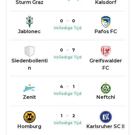
Sturm Graz
Kalsdorf
0
0
Volledige Tijd
Jablonec
Pafos FC
0
7
Volledige Tijd
Siedenbollenti
Greifswalder
n
FC
4
1
Volledige Tijd
Zenit
Neftchi
1
2
Volledige Tijd
Homburg
Karlsruher SC II