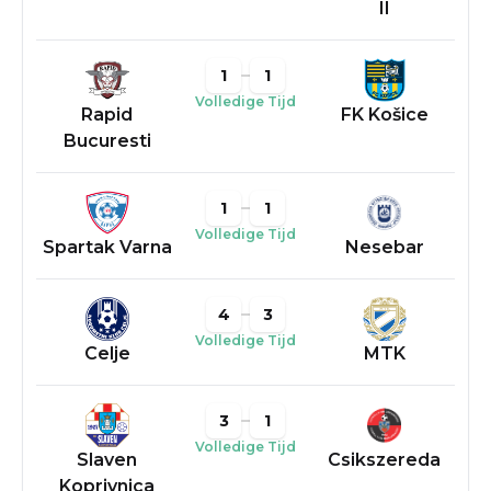
II
1
1
Volledige Tijd
Rapid
FK Košice
Bucuresti
1
1
Volledige Tijd
Spartak Varna
Nesebar
4
3
Volledige Tijd
Celje
MTK
3
1
Volledige Tijd
Slaven
Csikszereda
Koprivnica