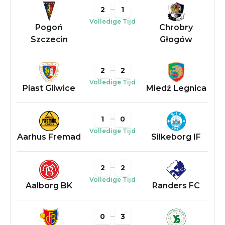
2
1
Volledige Tijd
Pogoń
Chrobry
Szczecin
Głogów
2
2
Volledige Tijd
Piast Gliwice
Miedź Legnica
1
0
Volledige Tijd
Aarhus Fremad
Silkeborg IF
2
2
Volledige Tijd
Aalborg BK
Randers FC
0
3