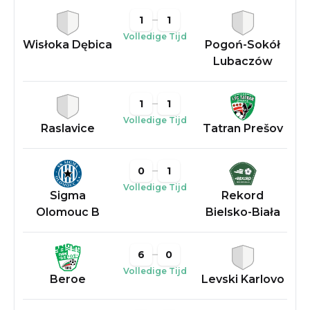
1
1
Volledige Tijd
Wisłoka Dębica
Pogoń-Sokół
Lubaczów
1
1
Volledige Tijd
Raslavice
Tatran Prešov
0
1
Volledige Tijd
Sigma
Rekord
Olomouc B
Bielsko-Biała
6
0
Volledige Tijd
Beroe
Levski Karlovo