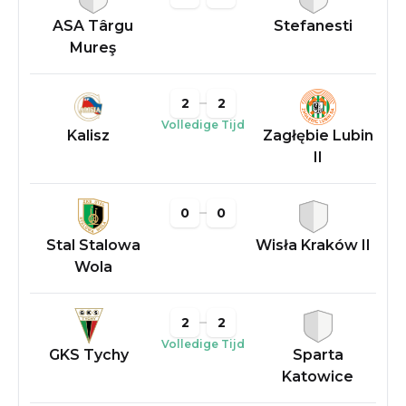
ASA Târgu
Stefanesti
Mureş
2
2
Volledige Tijd
Kalisz
Zagłębie Lubin
II
0
0
Stal Stalowa
Wisła Kraków II
Wola
2
2
Volledige Tijd
GKS Tychy
Sparta
Katowice