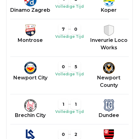
Volledige Tijd
Dinamo Zagreb
Koper
7
0
Volledige Tijd
Montrose
Inverurie Loco
Works
0
5
Volledige Tijd
Newport City
Newport
County
1
1
Volledige Tijd
Brechin City
Dundee
0
2