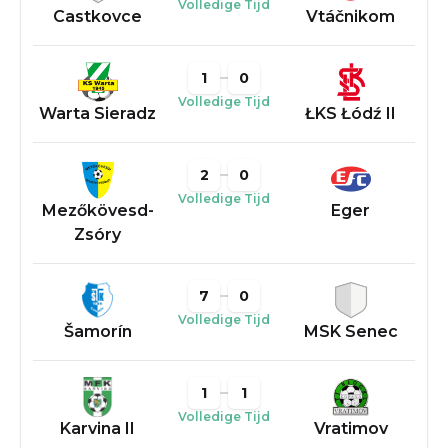
Volledige Tijd
Castkovce
Vtáčnikom
1
0
Volledige Tijd
Warta Sieradz
ŁKS Łódź II
2
0
Volledige Tijd
Mezőkövesd-
Eger
Zsóry
7
0
Volledige Tijd
Šamorín
MSK Senec
1
1
Volledige Tijd
Karvina II
Vratimov