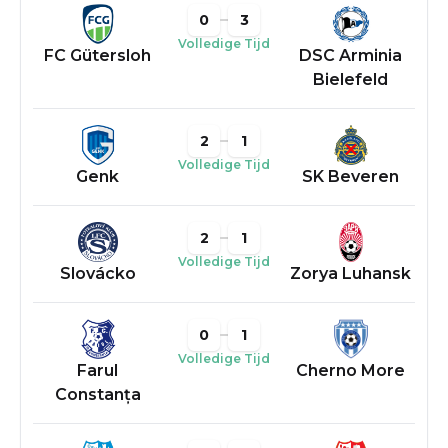
0
3
Volledige Tijd
FC Gütersloh
DSC Arminia
Bielefeld
2
1
Volledige Tijd
Genk
SK Beveren
2
1
Volledige Tijd
Slovácko
Zorya Luhansk
0
1
Volledige Tijd
Farul
Cherno More
Constanța