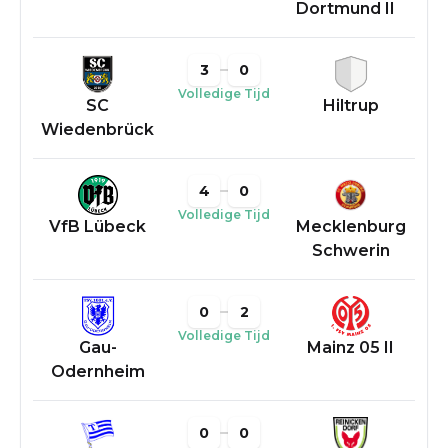
Dortmund II
3
0
Volledige Tijd
SC
Hiltrup
Wiedenbrück
4
0
Volledige Tijd
VfB Lübeck
Mecklenburg
Schwerin
0
2
Volledige Tijd
Gau-
Mainz 05 II
Odernheim
0
0