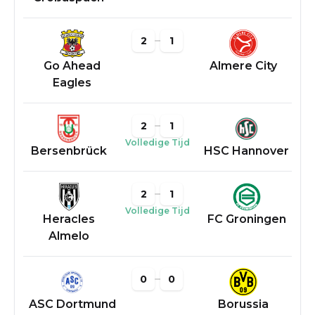
2
1
Go Ahead
Almere City
Eagles
2
1
Volledige Tijd
Bersenbrück
HSC Hannover
2
1
Volledige Tijd
Heracles
FC Groningen
Almelo
0
0
ASC Dortmund
Borussia