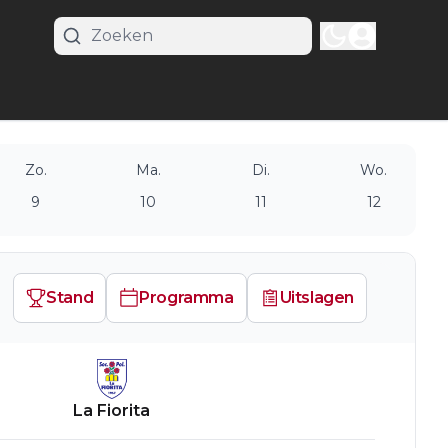
Zo.
Ma.
Di.
Wo.
9
10
11
12
Stand
Programma
Uitslagen
La Fiorita