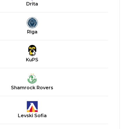
Drita
Riga
KuPS
Shamrock Rovers
Levski Sofia