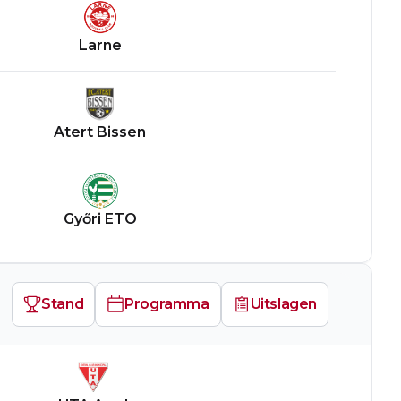
Larne
Atert Bissen
Győri ETO
Stand
Programma
Uitslagen