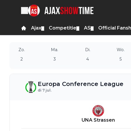
Ajax
Competitie
AS
Official Fans
▼
▼
▼
Zo.
Ma.
Di.
Wo.
2
3
4
5
Europa Conference League
di 7 jul.
UNA Strassen