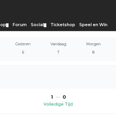
hop
Forum
Social
Ticketshop
Speel en Win
▼
▼
Gisteren
Vandaag
Morgen
6
7
8
1
0
Volledige Tijd