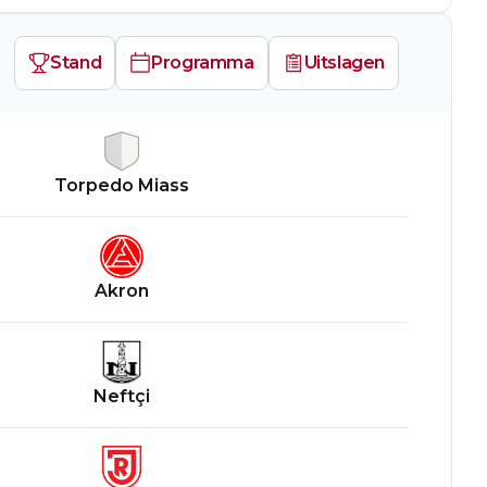
Stand
Programma
Uitslagen
Torpedo Miass
Akron
Neftçi