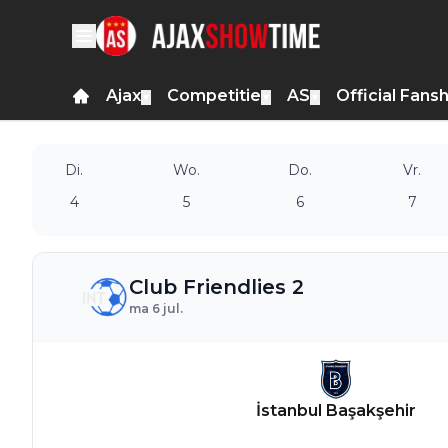
Ajax
Competitie
AS
Official Fans
▼
▼
▼
Di.
Wo.
Do.
Vr.
4
5
6
7
Club Friendlies 2
ma 6 jul.
İstanbul Başakşehir