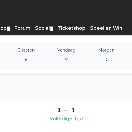
hop
Forum
Social
Ticketshop
Speel en Win
▼
▼
Gisteren
Vandaag
Morgen
8
9
10
3
1
Volledige Tijd