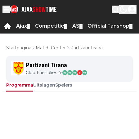
Ajax
Competitie
AS
Official Fanshop
▼
▼
▼
▼
Startpagina
Match Center
Partizani Tirana
Partizani Tirana
Club Friendlies 4
W
W
W
V
W
Programma
Uitslagen
Spelers