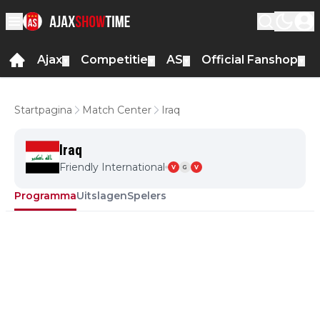
Ajax
Competitie
AS
Official Fanshop
▼
▼
▼
▼
Startpagina
Match Center
Iraq
Iraq
Friendly International
V
G
V
Programma
Uitslagen
Spelers