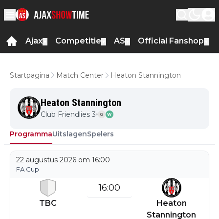
Ajax
Competitie
AS
Official Fanshop
▼
▼
▼
▼
Startpagina
Match Center
Heaton Stannington
Heaton Stannington
Club Friendlies 3
G
W
Programma
Uitslagen
Spelers
22 augustus 2026 om 16:00
FA Cup
16:00
TBC
Heaton
Stannington