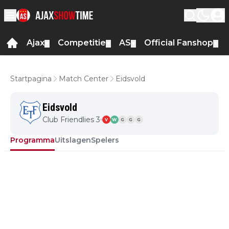
Ajax
Competitie
AS
Official Fanshop
▼
▼
▼
▼
Startpagina
Match Center
Eidsvold
Eidsvold
Club Friendlies 3
V
W
G
G
G
Programma
Uitslagen
Spelers