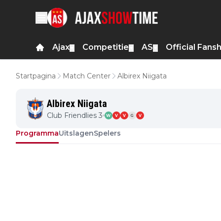
Ajax
Competitie
AS
Official Fans
▼
▼
▼
Startpagina
Match Center
Albirex Niigata
Albirex Niigata
Club Friendlies 3
W
V
V
G
V
Programma
Uitslagen
Spelers