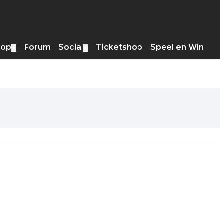
hop
Forum
Social
Ticketshop
Speel en Win
▼
▼