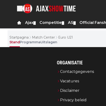
Ajax
Competitie
AS
Official Fans
▼
▼
▼
Startpagina
Match Center
Euro U21
Stand
Programma
Uitslagen
ORGANISATIE
Contactgegevens
Vacatures
Disclaimer
Privacy beleid