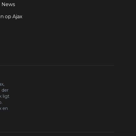
g News
 op Ajax
x,
 der
 ligt
o.
x en