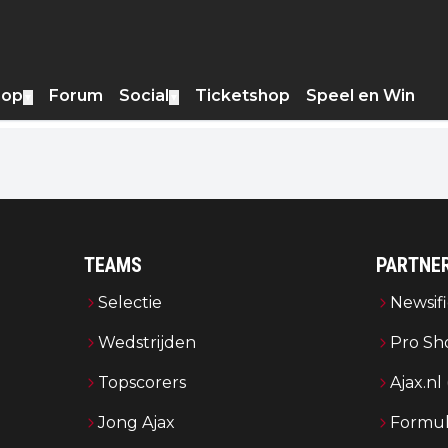
hop
Forum
Social
Ticketshop
Speel en Win
▼
▼
TEAMS
PARTNE
Selectie
Newsifi
Wedstrijden
Pro Sh
Topscorers
Ajax.nl
Jong Ajax
Formul