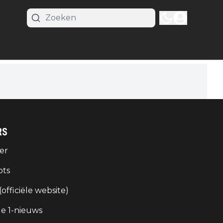
RS
er
ots
 (officiële website)
e 1-nieuws