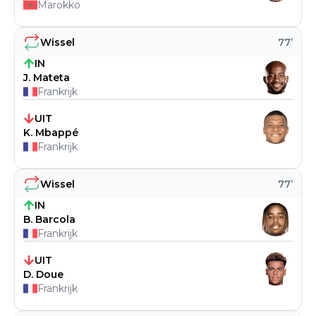
Marokko
Wissel
77
’
IN
J. Mateta
Frankrijk
UIT
K. Mbappé
Frankrijk
Wissel
77
’
IN
B. Barcola
Frankrijk
UIT
D. Doue
Frankrijk