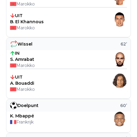
Marokko
UIT
B. El Khannous
Marokko
Wissel
62
’
IN
S. Amrabat
Marokko
UIT
A. Bouaddi
Marokko
Doelpunt
60
’
K. Mbappé
Frankrijk