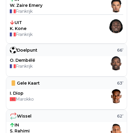
W. Zaire Emery
Frankrijk
UIT
K. Kone
Frankrijk
Doelpunt
66
’
O. Dembélé
Frankrijk
Gele Kaart
63
’
I. Diop
Marokko
Wissel
62
’
IN
S. Rahimi