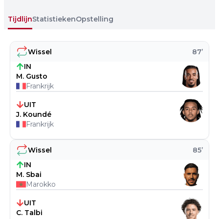
Tijdlijn
Statistieken
Opstelling
Wissel
87
’
IN
M. Gusto
Frankrijk
UIT
J. Koundé
Frankrijk
Wissel
85
’
IN
M. Sbai
Marokko
UIT
C. Talbi