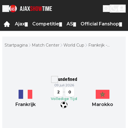
Ajax
Competitie
AS
Official Fanshop
▼
▼
▼
▼
Startpagina
Match Center
World Cup
Frankrijk -
Marokko
undefined
09 juli 2026
2
0
Volledige Tijd
Frankrijk
Marokko