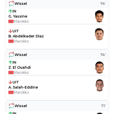
Wissel
74
’
IN
G. Yassine
Marokko
UIT
B. Abdelkader Diaz
Marokko
Wissel
74
’
IN
Z. El Ouahdi
Marokko
UIT
A. Salah-Eddine
Marokko
Wissel
71
’
IN