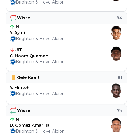
Brighton & Hove Albion
Wissel
84
’
IN
Y. Ayari
Brighton & Hove Albion
UIT
C. Noom Quomah
Brighton & Hove Albion
Gele Kaart
81
’
Y. Minteh
Brighton & Hove Albion
Wissel
74
’
IN
D. Gómez Amarilla
Brighton & Hove Albion