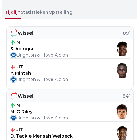
Tijdlijn
Statistieken
Opstelling
Wissel
89
’
IN
S. Adingra
Brighton & Hove Albion
UIT
Y. Minteh
Brighton & Hove Albion
Wissel
84
’
IN
M. O'Riley
Brighton & Hove Albion
UIT
D. Tackie Mensah Welbeck