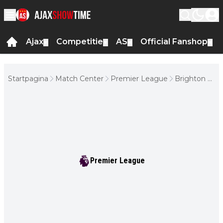
Ajax
Competitie
AS
Official Fanshop
▼
▼
▼
▼
Startpagina
Match Center
Premier League
Brighton &
Hove
Albion -
Chelsea
Premier League