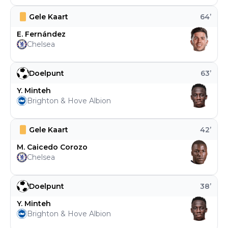
Gele Kaart
64
’
E. Fernández
Chelsea
Doelpunt
63
’
Y. Minteh
Brighton & Hove Albion
Gele Kaart
42
’
M. Caicedo Corozo
Chelsea
Doelpunt
38
’
Y. Minteh
Brighton & Hove Albion