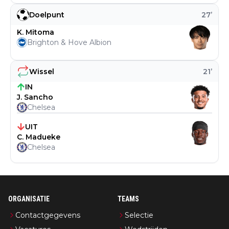
Doelpunt
27
’
K. Mitoma
Brighton & Hove Albion
Wissel
21
’
IN
J. Sancho
Chelsea
UIT
C. Madueke
Chelsea
ORGANISATIE
TEAMS
Contactgegevens
Selectie