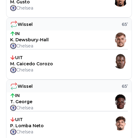
M. Gusto
Chelsea
Wissel
65
’
IN
K. Dewsbury-Hall
Chelsea
UIT
M. Caicedo Corozo
Chelsea
Wissel
65
’
IN
T. George
Chelsea
UIT
P. Lomba Neto
Chelsea