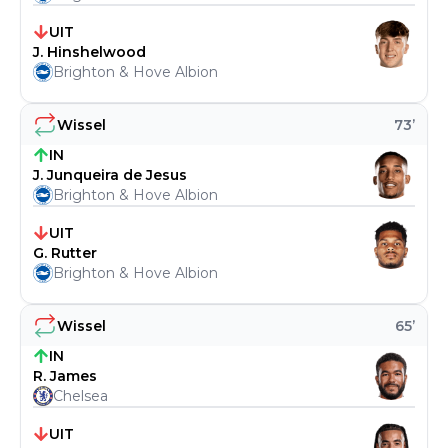
UIT
J. Hinshelwood
Brighton & Hove Albion
Wissel
73
’
IN
J. Junqueira de Jesus
Brighton & Hove Albion
UIT
G. Rutter
Brighton & Hove Albion
Wissel
65
’
IN
R. James
Chelsea
UIT