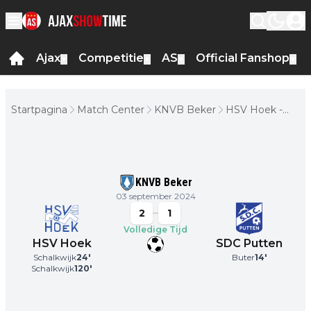
Ajax
Competitie
AS
Official Fanshop
▼
▼
▼
▼
Startpagina
Match Center
KNVB Beker
HSV Hoek -
SDC Putten
KNVB Beker
03 september 2024
2
1
Volledige Tijd
HSV Hoek
SDC Putten
Schalkwijk
24
'
Buter
14
'
Schalkwijk
120
'