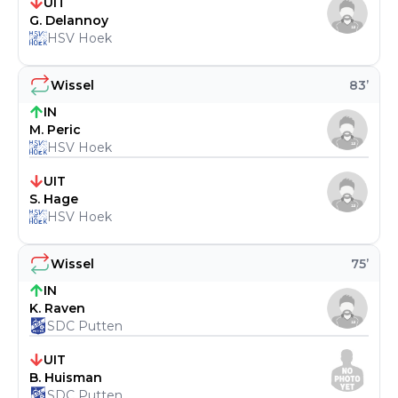
UIT
G. Delannoy
HSV Hoek
Wissel
83
’
IN
M. Peric
HSV Hoek
UIT
S. Hage
HSV Hoek
Wissel
75
’
IN
K. Raven
SDC Putten
UIT
B. Huisman
SDC Putten