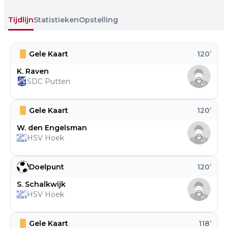
Tijdlijn
Statistieken
Opstelling
Gele Kaart
120
’
K. Raven
SDC Putten
Gele Kaart
120
’
W. den Engelsman
HSV Hoek
Doelpunt
120
’
S. Schalkwijk
HSV Hoek
Gele Kaart
118
’