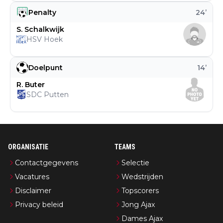
Penalty
24
’
S. Schalkwijk
HSV Hoek
Doelpunt
14
’
R. Buter
SDC Putten
ORGANISATIE
TEAMS
Contactgegevens
Selectie
Vacatures
Wedstrijden
Disclaimer
Topscorers
Privacy beleid
Jong Ajax
Dames Ajax