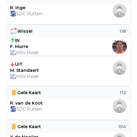
R. Inge
SDC Putten
Wissel
118
’
IN
F. Murre
HSV Hoek
UIT
M. Standaert
HSV Hoek
Gele Kaart
112
’
R. van de Koot
SDC Putten
Gele Kaart
104
’