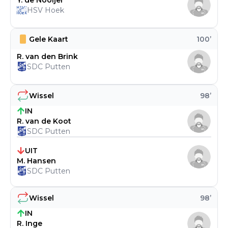
Y. de Nooijer
HSV Hoek
Gele Kaart
100
’
R. van den Brink
SDC Putten
Wissel
98
’
IN
R. van de Koot
SDC Putten
UIT
M. Hansen
SDC Putten
Wissel
98
’
IN
R. Inge