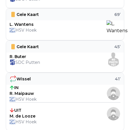
Gele Kaart
69
’
L. Wantens
HSV Hoek
Gele Kaart
45
’
R. Buter
SDC Putten
Wissel
41
’
IN
R. Maipauw
HSV Hoek
UIT
M. de Looze
HSV Hoek