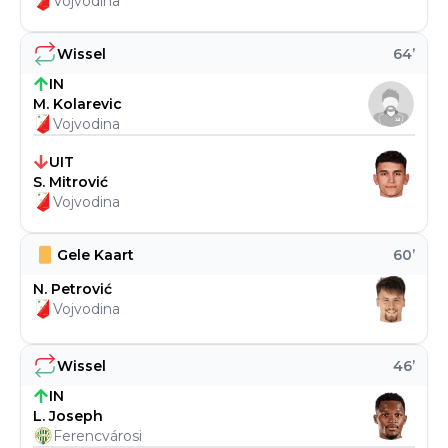
Vojvodina
Wissel
64
’
IN
M. Kolarevic
Vojvodina
UIT
S. Mitrović
Vojvodina
Gele Kaart
60
’
N. Petrović
Vojvodina
Wissel
46
’
IN
L. Joseph
Ferencvárosi