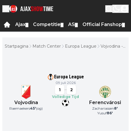
Ajax
Competitie
AS
Official Fanshop
▼
▼
▼
▼
Startpagina
Match Center
Europa League
Vojvodina -
Ferencvárosi
Europa League
09 juli 2026
1
2
Volledige Tijd
Vojvodina
Ferencvárosi
Raemaekers
45
'
(og)
Zachariassen
8
'
Yusuf
86
'