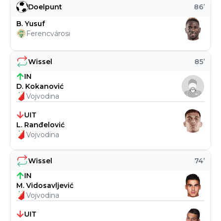
Doelpunt
86
’
B. Yusuf
Ferencvárosi
Wissel
85
’
IN
D. Kokanović
Vojvodina
UIT
L. Ranđelović
Vojvodina
Wissel
74
’
IN
M. Vidosavljević
Vojvodina
UIT