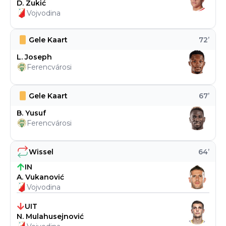
D. Zukić
Vojvodina
Gele Kaart
72
’
L. Joseph
Ferencvárosi
Gele Kaart
67
’
B. Yusuf
Ferencvárosi
Wissel
64
’
IN
A. Vukanović
Vojvodina
UIT
N. Mulahusejnović