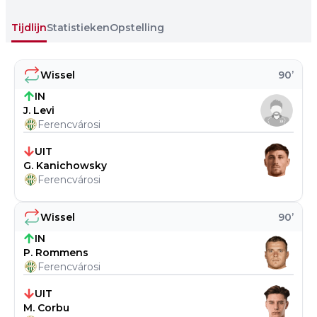
Tijdlijn
Statistieken
Opstelling
Wissel
90
’
IN
J. Levi
Ferencvárosi
UIT
G. Kanichowsky
Ferencvárosi
Wissel
90
’
IN
P. Rommens
Ferencvárosi
UIT
M. Corbu