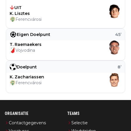
UIT
K. Lisztes
Ferencvárosi
Eigen Doelpunt
45
’
T. Raemaekers
Vojvodina
Doelpunt
8
’
K. Zachariassen
Ferencvárosi
ORGANISATIE
TEAMS
Contactgegevens
Selectie