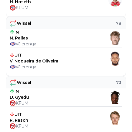
H. Hoseth
KFUM
Wissel
78
’
IN
N. Pallas
Vålerenga
UIT
V. Nogueira de Oliveira
Vålerenga
Wissel
73
’
IN
D. Gyedu
KFUM
UIT
R. Rasch
KFUM