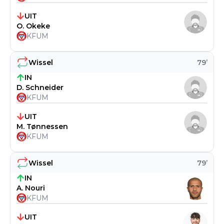
UIT
O. Okeke
KFUM
Wissel
79
’
IN
D. Schneider
KFUM
UIT
M. Tønnessen
KFUM
Wissel
79
’
IN
A. Nouri
KFUM
UIT