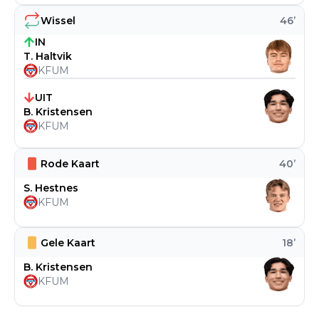
Wissel
46
’
IN
T. Haltvik
KFUM
UIT
B. Kristensen
KFUM
Rode Kaart
40
’
S. Hestnes
KFUM
Gele Kaart
18
’
B. Kristensen
KFUM