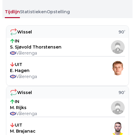
Tijdlijn
Statistieken
Opstelling
Wissel
90
’
IN
S. Sjøvold Thorstensen
Vålerenga
UIT
E. Hagen
Vålerenga
Wissel
90
’
IN
M. Rijks
Vålerenga
UIT
M. Brajanac