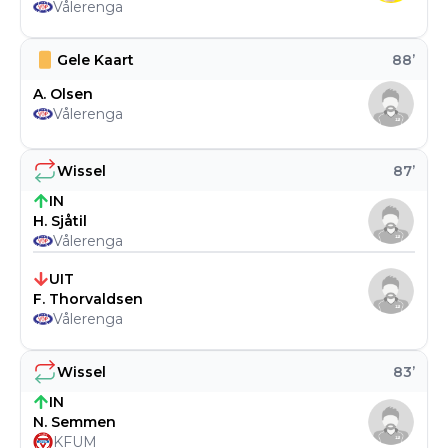
Vålerenga
Gele Kaart
88
’
A. Olsen
Vålerenga
Wissel
87
’
IN
H. Sjåtil
Vålerenga
UIT
F. Thorvaldsen
Vålerenga
Wissel
83
’
IN
N. Semmen
KFUM