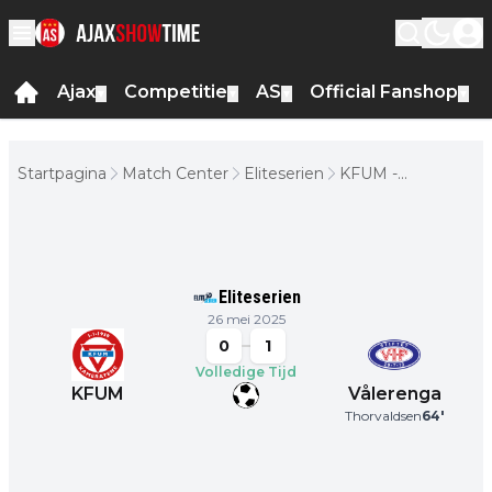
Ajax
Competitie
AS
Official Fanshop
▼
▼
▼
▼
Startpagina
Match Center
Eliteserien
KFUM -
Vålerenga
Eliteserien
26 mei 2025
0
1
Volledige Tijd
KFUM
Vålerenga
Thorvaldsen
64
'