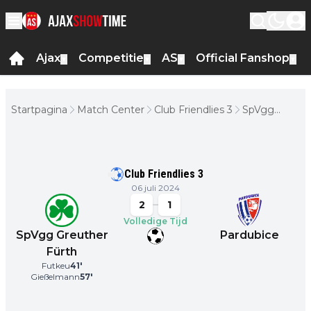
Ajax
Competitie
AS
Official Fanshop
▼
▼
▼
▼
Startpagina
Match Center
Club Friendlies 3
SpVgg
Greuther
Fürth -
Pardubice
Club Friendlies 3
06 juli 2024
2
1
Volledige Tijd
SpVgg Greuther
Pardubice
Fürth
Futkeu
41
'
Gießelmann
57
'