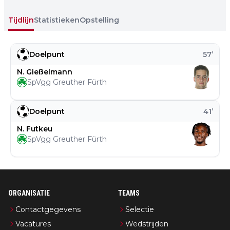
Tijdlijn
Statistieken
Opstelling
Doelpunt
57
’
N. Gießelmann
SpVgg Greuther Fürth
Doelpunt
41
’
N. Futkeu
SpVgg Greuther Fürth
ORGANISATIE
TEAMS
Contactgegevens
Selectie
Vacatures
Wedstrijden