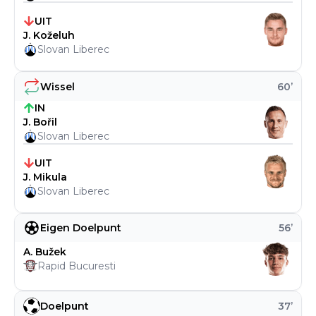
UIT
J. Koželuh
Slovan Liberec
Wissel
60
’
IN
J. Bořil
Slovan Liberec
UIT
J. Mikula
Slovan Liberec
Eigen Doelpunt
56
’
A. Bužek
Rapid Bucuresti
Doelpunt
37
’