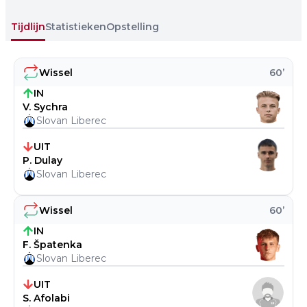
Tijdlijn
Statistieken
Opstelling
Wissel
60
’
IN
V. Sychra
Slovan Liberec
UIT
P. Dulay
Slovan Liberec
Wissel
60
’
IN
F. Špatenka
Slovan Liberec
UIT
S. Afolabi