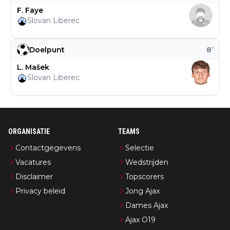
F. Faye
Slovan Liberec
Doelpunt
8
’
L. Mašek
Slovan Liberec
ORGANISATIE
TEAMS
Contactgegevens
Selectie
Vacatures
Wedstrijden
Disclaimer
Topscorers
Privacy beleid
Jong Ajax
Dames Ajax
Ajax O19