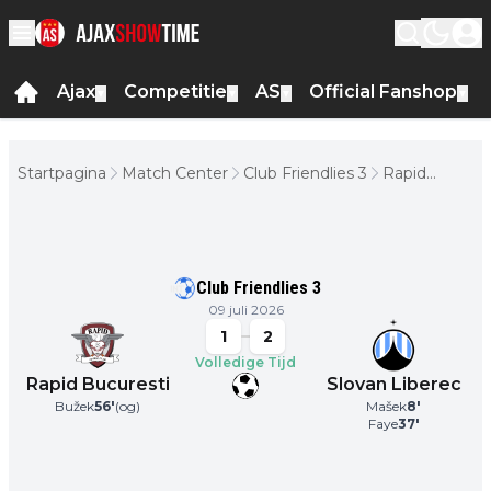
Ajax
Competitie
AS
Official Fanshop
▼
▼
▼
▼
Startpagina
Match Center
Club Friendlies 3
Rapid
Bucuresti -
Slovan
Liberec
Club Friendlies 3
09 juli 2026
1
2
Volledige Tijd
Rapid Bucuresti
Slovan Liberec
Bužek
56
'
(og)
Mašek
8
'
Faye
37
'