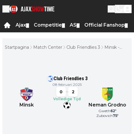
Ajax
Competitie
AS
Official Fanshop
▼
▼
▼
▼
Startpagina
Match Center
Club Friendlies 3
Minsk -
Neman
Grodno
Club Friendlies 3
08 februari 2025
0
2
Volledige Tijd
Minsk
Neman Grodno
Gweth
62
'
Zubovich
75
'