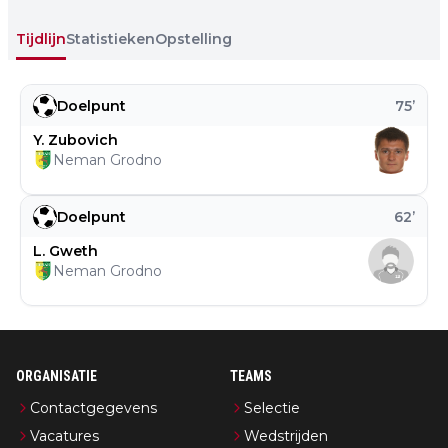
Tijdlijn
Statistieken
Opstelling
Doelpunt
75
’
Y. Zubovich
Neman Grodno
Doelpunt
62
’
L. Gweth
Neman Grodno
ORGANISATIE
TEAMS
Contactgegevens
Selectie
Vacatures
Wedstrijden