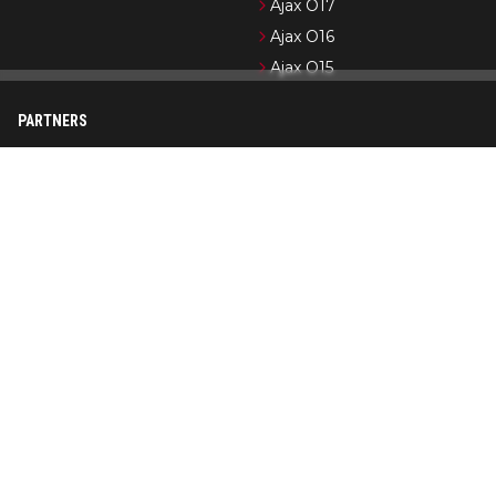
Ajax O17
Ajax O16
Ajax O15
PARTNERS
Newsifier
Pro Shots
Ajax.nl (officiële website)
Formule 1-nieuws
Cycling News
Wedden op Ajax
Op AjaxShowtime.com vind je dagelijks het laatste nieuws over
Ajax, Jong Ajax en de jeugdopleiding van Ajax. Ajax Showtime is
in de loop der jaren uitgegroeid tot een bekend platform in
Ajax-kringen. De nadruk ligt op het publiceren van actueel