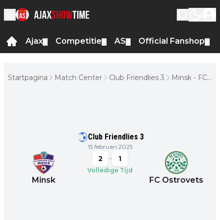
Ajax
Competitie
AS
Official Fanshop
▼
▼
▼
▼
Startpagina
Match Center
Club Friendlies 3
Minsk - FC
Ostrovets
Club Friendlies 3
15 februari 2025
2
1
Volledige Tijd
Minsk
FC Ostrovets