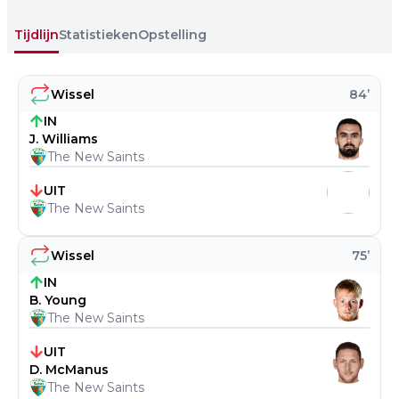
Tijdlijn
Statistieken
Opstelling
Wissel
84
’
IN
J. Williams
The New Saints
UIT
The New Saints
Wissel
75
’
IN
B. Young
The New Saints
UIT
D. McManus
The New Saints