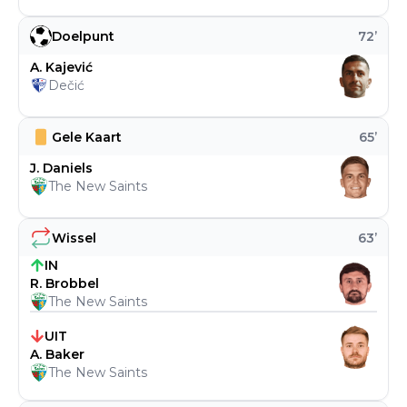
Doelpunt
72
’
A. Kajević
Dečić
Gele Kaart
65
’
J. Daniels
The New Saints
Wissel
63
’
IN
R. Brobbel
The New Saints
UIT
A. Baker
The New Saints