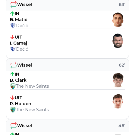
Wissel
63
’
IN
B. Matić
Dečić
UIT
I. Camaj
Dečić
Wissel
62
’
IN
B. Clark
The New Saints
UIT
R. Holden
The New Saints
Wissel
46
’
IN