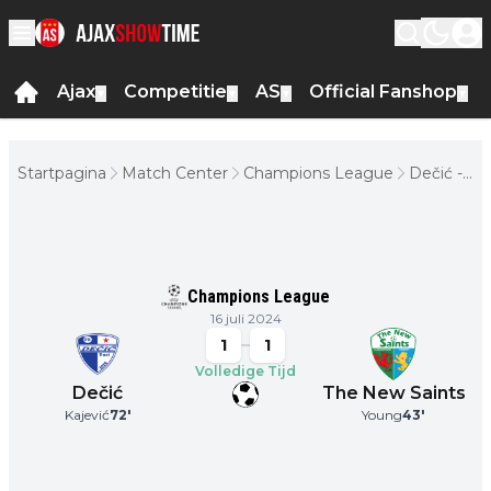
Ajax
Competitie
AS
Official Fanshop
▼
▼
▼
▼
Startpagina
Match Center
Champions League
Dečić -
The
New
Saints
Champions League
16 juli 2024
1
1
Volledige Tijd
Dečić
The New Saints
Kajević
72
'
Young
43
'