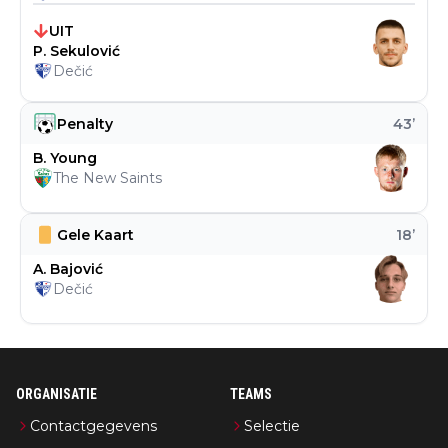
UIT
P. Sekulović
Dečić
Penalty
43
’
B. Young
The New Saints
Gele Kaart
18
’
A. Bajović
Dečić
ORGANISATIE
TEAMS
Contactgegevens
Selectie