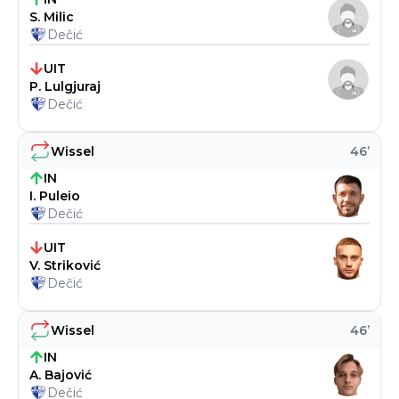
S. Milic
Dečić
UIT
P. Lulgjuraj
Dečić
Wissel
46
’
IN
I. Puleio
Dečić
UIT
V. Striković
Dečić
Wissel
46
’
IN
A. Bajović
Dečić