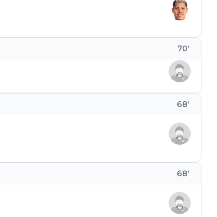
70
’
68
’
68
’