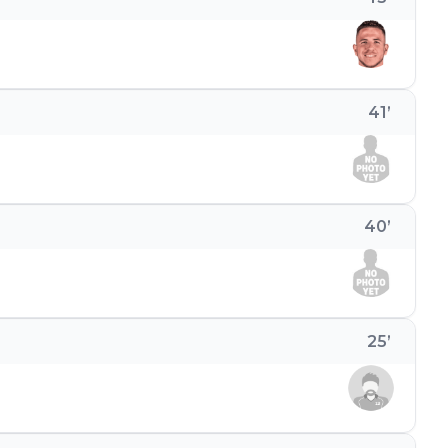
41
’
40
’
25
’