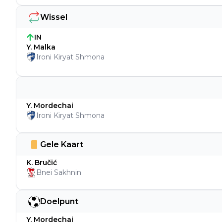
Wissel
IN
Y. Malka
Ironi Kiryat Shmona
Y. Mordechai
Ironi Kiryat Shmona
Gele Kaart
K. Bručić
Bnei Sakhnin
Doelpunt
Y. Mordechai