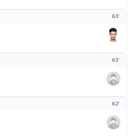
63
’
63
’
62
’