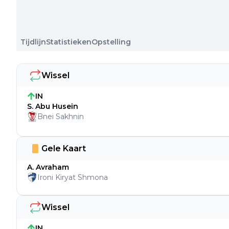
Tijdlijn
Statistieken
Opstelling
Wissel
IN
S. Abu Husein
Bnei Sakhnin
Gele Kaart
A. Avraham
Ironi Kiryat Shmona
Wissel
IN