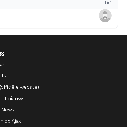
18
’
RS
er
ots
 (officiële website)
e 1-nieuws
g News
 op Ajax