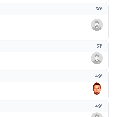
58
’
51
’
49
’
49
’