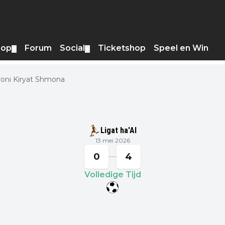
hop
Forum
Social
Ticketshop
Speel en Win
▼
▼
Ironi Kiryat Shmona
Ligat ha'Al
13 mei 2026
0
4
Volledige Tijd