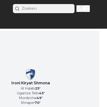
Ironi Kiryat Shmona
Al Halabi
25
'
Ugarriza Tello
45
'
Mordechai
49
'
Shnaper
70
'