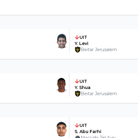
UIT
Y. Levi
Beitar Jerusalem
UIT
Y. Shua
Beitar Jerusalem
UIT
S. Abu Farhi
Maccabi Tel Aviv