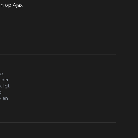
 op Ajax
x,
 der
 ligt
o.
x en