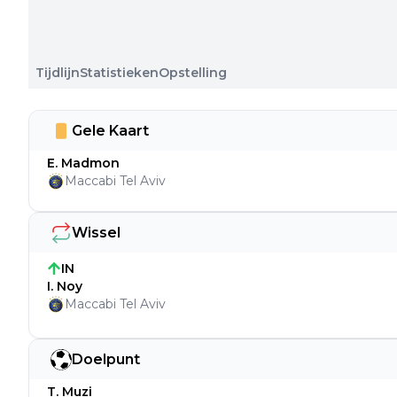
Tijdlijn
Statistieken
Opstelling
Gele Kaart
E. Madmon
Maccabi Tel Aviv
Wissel
IN
I. Noy
Maccabi Tel Aviv
Doelpunt
T. Muzi