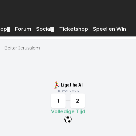
hop
Forum
Social
Ticketshop
Speel en Win
▼
▼
 - Beitar Jerusalem
Ligat ha'Al
16 mei 2026
1
2
Volledige Tijd