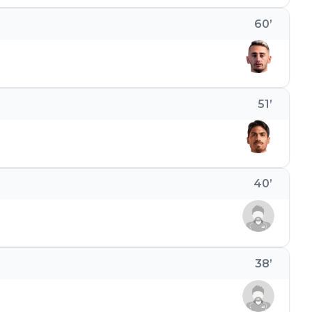
60
’
51
’
40
’
38
’