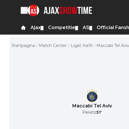
Ajax
Competitie
AS
Official Fans
▼
▼
▼
Startpagina
Match Center
Ligat Ha'Al
Maccabi Tel Aviv
Maccabi Tel Aviv
Peretz
51
'