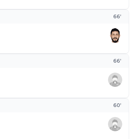
66
’
66
’
60
’