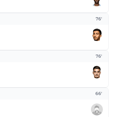
76
’
76
’
66
’