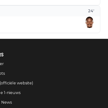
24
’
RS
er
ots
 (officiële website)
e 1-nieuws
g News