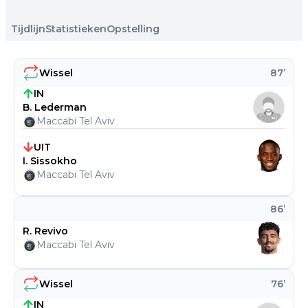
Tijdlijn
Statistieken
Opstelling
Wissel
87
’
IN
B. Lederman
Maccabi Tel Aviv
UIT
I. Sissokho
Maccabi Tel Aviv
86
’
R. Revivo
Maccabi Tel Aviv
Wissel
76
’
IN