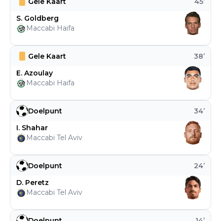
Gele Kaart
45
’
S. Goldberg
Maccabi Haifa
Gele Kaart
38
’
E. Azoulay
Maccabi Haifa
Doelpunt
34
’
I. Shahar
Maccabi Tel Aviv
Doelpunt
24
’
D. Peretz
Maccabi Tel Aviv
Doelpunt
14
’