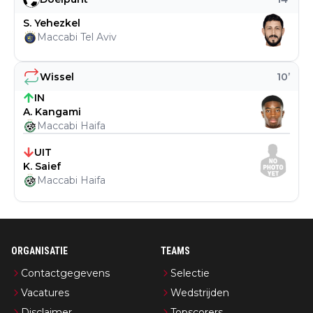
S. Yehezkel
Maccabi Tel Aviv
Wissel
10
’
IN
A. Kangami
Maccabi Haifa
UIT
K. Saief
Maccabi Haifa
ORGANISATIE
TEAMS
Contactgegevens
Selectie
Vacatures
Wedstrijden
Disclaimer
Topscorers