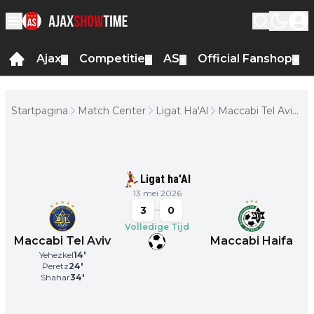
Ajax
Competitie
AS
Official Fanshop
▼
▼
▼
▼
Startpagina
Match Center
Ligat Ha'Al
Maccabi Tel Aviv
- Maccabi Haifa
Ligat ha'Al
13 mei 2026
3
0
Volledige Tijd
Maccabi Tel Aviv
Maccabi Haifa
Yehezkel
14
'
Peretz
24
'
Shahar
34
'