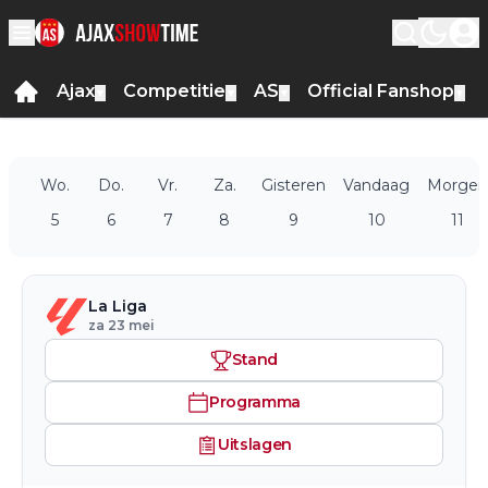
Ajax
Competitie
AS
Official Fanshop
▼
▼
▼
▼
Wo.
Do.
Vr.
Za.
Gisteren
Vandaag
Morgen
5
6
7
8
9
10
11
La Liga
za 23 mei
Stand
Programma
Uitslagen