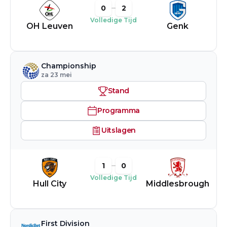
0
2
Volledige Tijd
OH Leuven
Genk
Championship
za 23 mei
Stand
Programma
Uitslagen
1
0
Volledige Tijd
Hull City
Middlesbrough
First Division