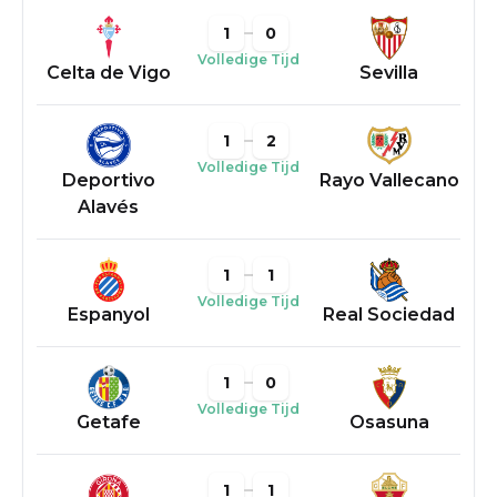
1
0
Volledige Tijd
Celta de Vigo
Sevilla
1
2
Volledige Tijd
Deportivo
Rayo Vallecano
Alavés
1
1
Volledige Tijd
Espanyol
Real Sociedad
1
0
Volledige Tijd
Getafe
Osasuna
1
1