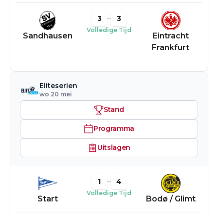
3
3
Volledige Tijd
Sandhausen
Eintracht
Frankfurt
Eliteserien
wo 20 mei
Stand
Programma
Uitslagen
1
4
Volledige Tijd
Start
Bodø / Glimt