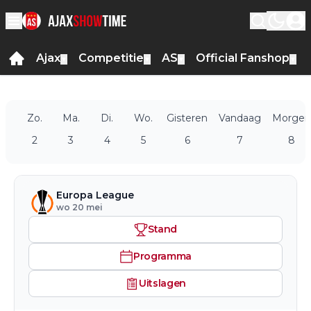
Ajax
Competitie
AS
Official Fanshop
▼
▼
▼
▼
Zo.
Ma.
Di.
Wo.
Gisteren
Vandaag
Morgen
2
3
4
5
6
7
8
Europa League
wo 20 mei
Stand
Programma
Uitslagen